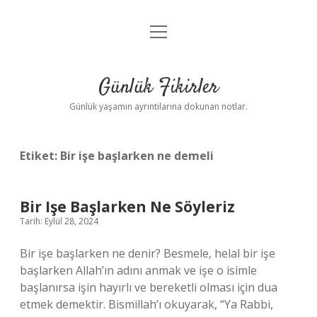
menüyü
Anasayfa
aç
Gizlilik Politikası
Günlük Fikirler
Yasal Uyarı
Günlük yaşamın ayrıntılarına dokunan notlar.
Hakkımızda
Etiket:
Bir işe başlarken ne demeli
Bir Işe Başlarken Ne Söyleriz
Tarih: Eylül 28, 2024
Bir işe başlarken ne denir? Besmele, helal bir işe
başlarken Allah’ın adını anmak ve işe o isimle
başlanırsa işin hayırlı ve bereketli olması için dua
etmek demektir. Bismillah’ı okuyarak, “Ya Rabbi,