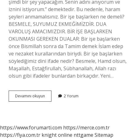
şimdi bir şey yapacağım. Senin adını anıyorum ve
iznini istiyorum.” demektedir. Bu nedenle, haram
şeyleri anmamalısınız. Bir işe başlarken ne demeli?
BESMELE, SUYUMUZ EKMEĞİMİZDİR. DUA
VAROLUŞ AMACIMIZDIR. BİR İŞE BAŞLARKEN
OKUNMASI GEREKEN DUALAR: Bir işe başlarken
önce Bismillah sonra da Tamim demek İslam edep
ve nezaket kurallarından biriydi. Bir işe başlarken
söylediğimiz dini ifade nedir? Besmele, Hamd olsun,
Maşallah, Estağfirullah, Sübhanallah, Allah razı
olsun gibi ifadeler bunlardan birkaçıdır. Yeni…
Bir
Devamını okuyun
2 Yorum
Işe
Başlarken
Ne
Söyleriz
https://www.forumarti.com
https://merce.com.tr
https://fiya.com.tr
knight online
nttgame
Sitemap