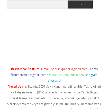
Arama
etci
Reklam ve İletişim:
E-mail:
backlinkpaneli@gmail.com
Teams:
forumhizmeti@gmail.com
Whatsapp: 0262 606 0 726
Telegram:
@karabul
Yasal Uyarı:
Sitemiz, 5651 Sayılı Kanun gereğince Bilgi Teknolojileri
ve İletişim Kurumu (BTK) tarafından onaylanmış bir Yer Sağlayıcı
olarak hizmet vermektedir. Bu nedenle, sitedeki içerikleri proaktif
olarak denetleme veya araştırma yükümlülüğümüz bulunmamaktadır.