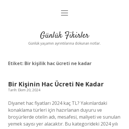
menüyü
Anasayfa
aç
Gizlilik Politikası
Günlük Fikirler
Yasal Uyarı
Günlük yaşamın ayrıntılarına dokunan notlar.
Hakkımızda
Etiket:
Bir kişilik hac ücreti ne kadar
Bir Kişinin Hac Ücreti Ne Kadar
Tarih: Ekim 20, 2024
Diyanet hac fiyatları 2024 kaç TL? Yakınlardaki
konaklama türleri için hazırlanan duyuru ve
broşürlerde otelin adı, mesafesi, maliyeti ve sunulan
yemek sayısı yer alacaktır. Bu kategorideki 2024 yılı