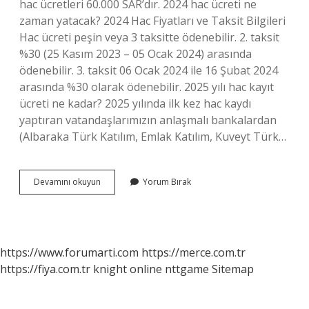
hac ücretleri 60.000 SAR’dır. 2024 hac ücreti ne
zaman yatacak? 2024 Hac Fiyatları ve Taksit Bilgileri
Hac ücreti peşin veya 3 taksitte ödenebilir. 2. taksit
%30 (25 Kasım 2023 – 05 Ocak 2024) arasında
ödenebilir. 3. taksit 06 Ocak 2024 ile 16 Şubat 2024
arasında %30 olarak ödenebilir. 2025 yılı hac kayıt
ücreti ne kadar? 2025 yılında ilk kez hac kaydı
yaptıran vatandaşlarımızın anlaşmalı bankalardan
(Albaraka Türk Katılım, Emlak Katılım, Kuveyt Türk…
Bir
Devamını okuyun
Yorum Bırak
Kişinin
Hac
Ücreti
Ne
Kadar
https://www.forumarti.com
https://merce.com.tr
https://fiya.com.tr
knight online
nttgame
Sitemap