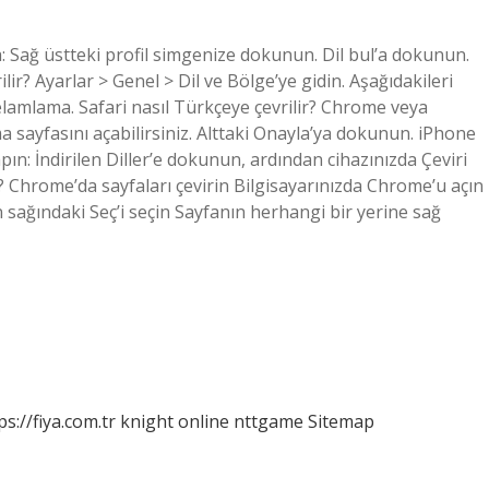
 Sağ üstteki profil simgenize dokunun. Dil bul’a dokunun.
ilir? Ayarlar > Genel > Dil ve Bölge’ye gidin. Aşağıdakileri
 selamlama. Safari nasıl Türkçeye çevrilir? Chrome veya
ma sayfasını açabilirsiniz. Alttaki Onayla’ya dokunun. iPhone
apın: İndirilen Diller’e dokunun, ardından cihazınızda Çeviri
Chrome’da sayfaları çevirin Bilgisayarınızda Chrome’u açın
sağındaki Seç’i seçin Sayfanın herhangi bir yerine sağ
ps://fiya.com.tr
knight online
nttgame
Sitemap