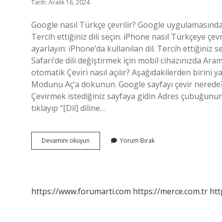
Tarih: Aralık 16, 2024
Google nasıl Türkçe çevrilir? Google uygulamasında:
Tercih ettiğiniz dili seçin. iPhone nasıl Türkçeye çevr
ayarlayın: iPhone’da kullanılan dil. Tercih ettiğiniz
Safari’de dili değiştirmek için mobil cihazınızda Ara
otomatik Çeviri nasıl açılır? Aşağıdakilerden birini y
Modunu Aç’a dokunun. Google sayfayı çevir nerede? 
Çevirmek istediğiniz sayfaya gidin Adres çubuğunun 
tıklayıp “[Dil] diline…
Iphone
Devamını okuyun
Yorum Bırak
Google
Nasıl
Türkçeye
Çevrilir
https://www.forumarti.com
https://merce.com.tr
htt