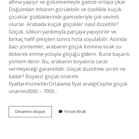
altına yapışır ve gülümsemeyle gamze ortaya çıkar.
Doğumdan itibaren görülebilir ve özellikle küçük
çocuklar güldüklerinde gamzeleriyle çok sevimli
olurlar. Arabada küçük göçükler nasıl düzeltilir?
Göçük, silikon yardımıyla parçaya yapıştırılır ve
birkaç hafif çekişten sonra hızla soyulabilir. Aslında
bazı yöntemler, arabanın göçük kısmına sıcak su
dökerek emme yoluyla göçüğü giderir. Buna başarılı
yöntem denir. Bu, arabanın boyasına zarar
vermeyeceği garantilidir. Göçük düzeltme ücreti ne
kadar? Boyasız göçük onarımı
fiyatlarıHizmetlerOrtalama fiyat aralığıCephe göçük
onarımı3000 – 7000…
Araçtaki
Devamını okuyun
Yorum Bırak
Gamzeler
Nasıl
Giderilir