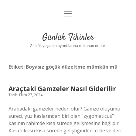
menüyü
Anasayfa
aç
Gizlilik Politikası
Günlük Fikirler
Yasal Uyarı
Günlük yaşamın ayrıntılarına dokunan notlar.
Hakkımızda
Etiket:
Boyasız göçük düzeltme mümkün mü
Araçtaki Gamzeler Nasıl Giderilir
Tarih: Ekim 27, 2024
Arabadaki gamzeler neden olur? Gamze oluşumu
süreci, yüz kaslarından biri olan “zygomaticus”
kasının rahimde kısa sürede gelişmesine bağlıdır.
Kas dokusu kısa sürede geliştiğinden, cilde ve deri