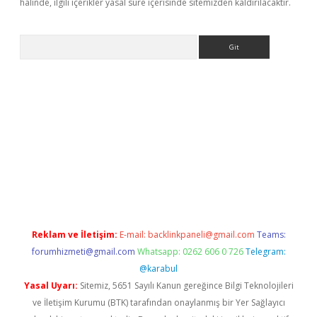
halinde, ilgili içerikler yasal süre içerisinde sitemizden kaldırılacaktır.
Arama
tci
Reklam ve İletişim:
E-mail:
backlinkpaneli@gmail.com
Teams:
forumhizmeti@gmail.com
Whatsapp: 0262 606 0 726
Telegram:
@karabul
Yasal Uyarı:
Sitemiz, 5651 Sayılı Kanun gereğince Bilgi Teknolojileri
ve İletişim Kurumu (BTK) tarafından onaylanmış bir Yer Sağlayıcı