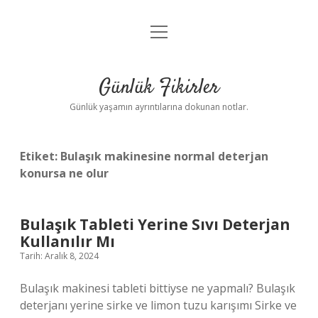
menüyü
Anasayfa
aç
Gizlilik Politikası
Günlük Fikirler
Yasal Uyarı
Günlük yaşamın ayrıntılarına dokunan notlar.
Hakkımızda
Etiket:
Bulaşık makinesine normal deterjan
konursa ne olur
Bulaşık Tableti Yerine Sıvı Deterjan
Kullanılır Mı
Tarih: Aralık 8, 2024
Bulaşık makinesi tableti bittiyse ne yapmalı? Bulaşık
deterjanı yerine sirke ve limon tuzu karışımı Sirke ve