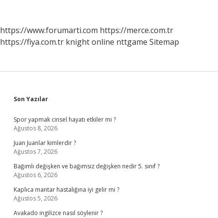
Sıvı
Deterjan
Kullanılır
https://www.forumarti.com
https://merce.com.tr
Mı
https://fiya.com.tr
knight online
nttgame
Sitemap
Sidebar
Son Yazılar
Spor yapmak cinsel hayatı etkiler mi ?
Ağustos 8, 2026
Juan Juanlar kimlerdir ?
Ağustos 7, 2026
Bağımlı değişken ve bağımsız değişken nedir 5. sınıf ?
Ağustos 6, 2026
Kaplıca mantar hastalığına iyi gelir mi ?
Ağustos 5, 2026
Avakado ingilizce nasıl söylenir ?