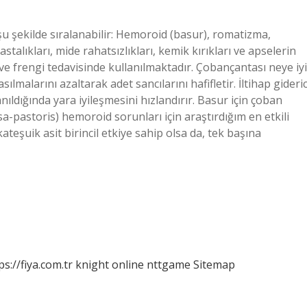
ı şu şekilde sıralanabilir: Hemoroid (basur), romatizma,
stalıkları, mide rahatsızlıkları, kemik kırıkları ve apselerin
z ve frengi tedavisinde kullanılmaktadır. Çobançantası neye iyi
sılmalarını azaltarak adet sancılarını hafifletir. İltihap gideric
nıldığında yara iyileşmesini hızlandırır. Basur için çoban
sa-pastoris) hemoroid sorunları için araştırdığım en etkili
kateşuik asit birincil etkiye sahip olsa da, tek başına
ps://fiya.com.tr
knight online
nttgame
Sitemap