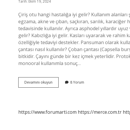
Tarih: Ekim 19, 2024
Çiriş otu hangi hastalığa iyi gelir? Kullanım alanlar
egzama, akne ve çıban, saçkıran, sarılık, karaciğer ha
tedavisinde kullanılır. Ayrıca asphodel yıllardır uyu
gelir? Kabızlığa iyi gelir. Kasları uyararak ve rahim ka
özelliğiyle tedaviyi destekler. Pansuman olarak kulla
çantası nasıl kullanılır? Çoban çantası (Capsella bur
bitkidir. Çayını günde bir kez içmek yeterlidir. Proto
monooral kullanımla sonuç…
Çıngırak
Devamını okuyun
8 Yorum
Otu
Ne
Işe
Yarar
https://www.forumarti.com
https://merce.com.tr
htt