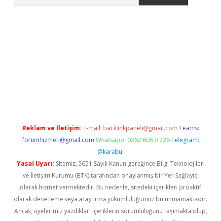
etci
Reklam ve İletişim:
E-mail:
backlinkpaneli@gmail.com
Teams:
forumhizmeti@gmail.com
Whatsapp: 0262 606 0 726
Telegram:
@karabul
Yasal Uyarı:
Sitemiz, 5651 Sayılı Kanun gereğince Bilgi Teknolojileri
ve İletişim Kurumu (BTK) tarafından onaylanmış bir Yer Sağlayıcı
olarak hizmet vermektedir. Bu nedenle, sitedeki içerikleri proaktif
olarak denetleme veya araştırma yükümlülüğümüz bulunmamaktadır.
Ancak, üyelerimiz yazdıkları içeriklerin sorumluluğunu taşımakta olup,