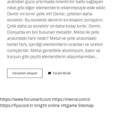
ardından gücü artırmada önemli bir katkı sağlayan
nikel gibi diğer elementlerin eklenmesiyle elde edilir.
Demir mi kırılır çelik mi? Demir, çelikten daha
esnektir. Bu esneklik demirin kırılmasını zorlaştırır.
Çelik daha az esnektir ve daha kolay kırılır. Demir,
Dünya’da en bol bulunan metaldir. Metal ile çelik
arasındaki fark nedir? Metal ve çelik arasındaki
temel fark, içerdiği elementlerin oranları ve üretim
süreçleridir. Metal genellikle alüminyum, bakır ve
kurşun gibi çeşitli elementlerin alaşımlarından…
Demir
Devamını okuyun
Yorum Bırak
Mi
Daha
Dayanikli
Çelik
Mi
https://www.forumarti.com
https://merce.com.tr
https://fiya.com.tr
knight online
nttgame
Sitemap