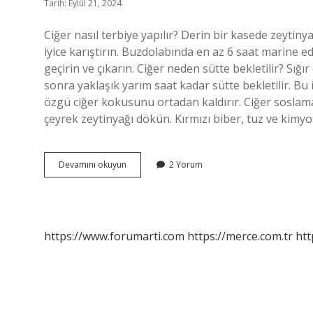
Tarih: Eylül 21, 2024
Ciğer nasıl terbiye yapılır? Derin bir kasede zeytinya
iyice karıştırın. Buzdolabında en az 6 saat marine edi
geçirin ve çıkarın. Ciğer neden sütte bekletilir? Sığır
sonra yaklaşık yarım saat kadar sütte bekletilir. Bu iş
özgü ciğer kokusunu ortadan kaldırır. Ciğer soslamas
çeyrek zeytinyağı dökün. Kırmızı biber, tuz ve kimyon
Ciğeri
Devamını okuyun
2 Yorum
Nasıl
Marine
Edilir
https://www.forumarti.com
https://merce.com.tr
htt