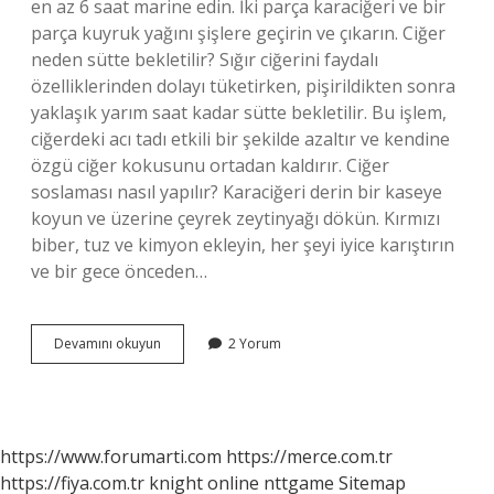
en az 6 saat marine edin. İki parça karaciğeri ve bir
parça kuyruk yağını şişlere geçirin ve çıkarın. Ciğer
neden sütte bekletilir? Sığır ciğerini faydalı
özelliklerinden dolayı tüketirken, pişirildikten sonra
yaklaşık yarım saat kadar sütte bekletilir. Bu işlem,
ciğerdeki acı tadı etkili bir şekilde azaltır ve kendine
özgü ciğer kokusunu ortadan kaldırır. Ciğer
soslaması nasıl yapılır? Karaciğeri derin bir kaseye
koyun ve üzerine çeyrek zeytinyağı dökün. Kırmızı
biber, tuz ve kimyon ekleyin, her şeyi iyice karıştırın
ve bir gece önceden…
Ciğeri
Devamını okuyun
2 Yorum
Nasıl
Marine
Edilir
https://www.forumarti.com
https://merce.com.tr
https://fiya.com.tr
knight online
nttgame
Sitemap