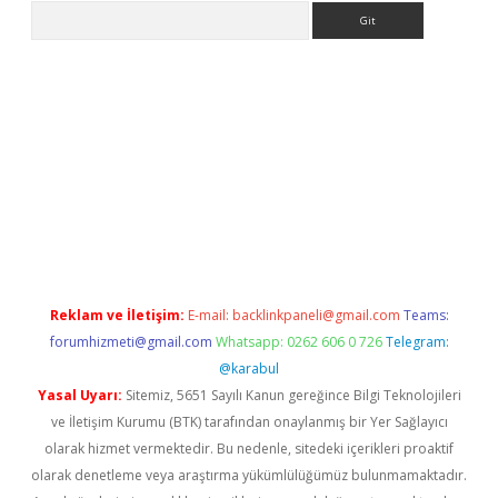
Arama
etci
Reklam ve İletişim:
E-mail:
backlinkpaneli@gmail.com
Teams:
forumhizmeti@gmail.com
Whatsapp: 0262 606 0 726
Telegram:
@karabul
Yasal Uyarı:
Sitemiz, 5651 Sayılı Kanun gereğince Bilgi Teknolojileri
ve İletişim Kurumu (BTK) tarafından onaylanmış bir Yer Sağlayıcı
olarak hizmet vermektedir. Bu nedenle, sitedeki içerikleri proaktif
olarak denetleme veya araştırma yükümlülüğümüz bulunmamaktadır.