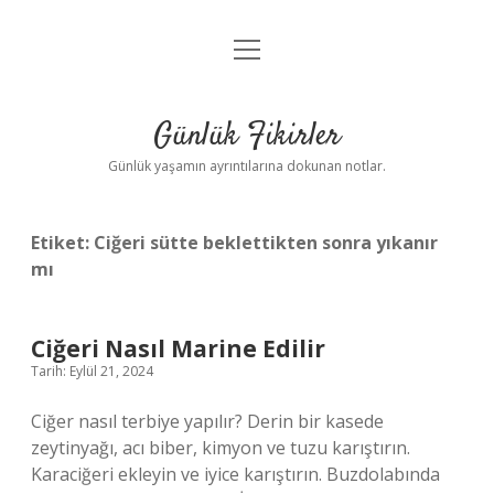
menüyü
Anasayfa
aç
Gizlilik Politikası
Günlük Fikirler
Yasal Uyarı
Günlük yaşamın ayrıntılarına dokunan notlar.
Hakkımızda
Etiket:
Ciğeri sütte beklettikten sonra yıkanır
mı
Ciğeri Nasıl Marine Edilir
Tarih: Eylül 21, 2024
Ciğer nasıl terbiye yapılır? Derin bir kasede
zeytinyağı, acı biber, kimyon ve tuzu karıştırın.
Karaciğeri ekleyin ve iyice karıştırın. Buzdolabında