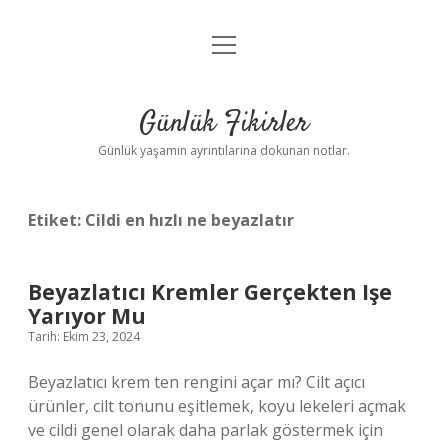
menüyü
Anasayfa
aç
Gizlilik Politikası
Günlük Fikirler
Yasal Uyarı
Günlük yaşamın ayrıntılarına dokunan notlar.
Hakkımızda
Etiket:
Cildi en hızlı ne beyazlatır
Beyazlatıcı Kremler Gerçekten Işe
Yarıyor Mu
Tarih: Ekim 23, 2024
Beyazlatıcı krem ten rengini açar mı? Cilt açıcı
ürünler, cilt tonunu eşitlemek, koyu lekeleri açmak
ve cildi genel olarak daha parlak göstermek için