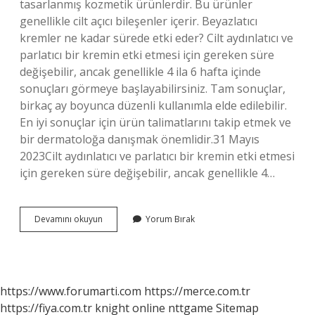
tasarlanmış kozmetik ürünlerdir. Bu ürünler
genellikle cilt açıcı bileşenler içerir. Beyazlatıcı
kremler ne kadar sürede etki eder? Cilt aydınlatıcı ve
parlatıcı bir kremin etki etmesi için gereken süre
değişebilir, ancak genellikle 4 ila 6 hafta içinde
sonuçları görmeye başlayabilirsiniz. Tam sonuçlar,
birkaç ay boyunca düzenli kullanımla elde edilebilir.
En iyi sonuçlar için ürün talimatlarını takip etmek ve
bir dermatoloğa danışmak önemlidir.31 Mayıs
2023Cilt aydınlatıcı ve parlatıcı bir kremin etki etmesi
için gereken süre değişebilir, ancak genellikle 4…
Beyazlatıcı
Devamını okuyun
Yorum Bırak
Kremler
Gerçekten
Işe
Yarıyor
Mu
https://www.forumarti.com
https://merce.com.tr
https://fiya.com.tr
knight online
nttgame
Sitemap