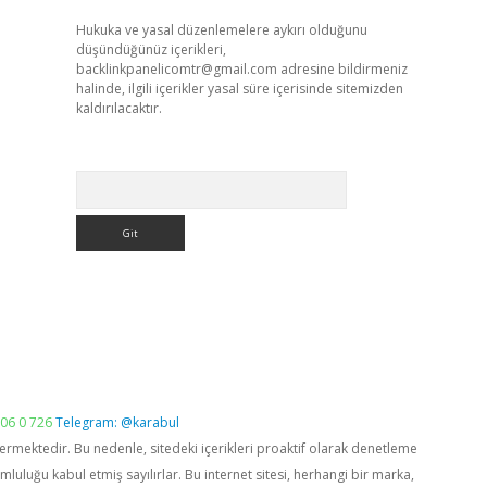
Hukuka ve yasal düzenlemelere aykırı olduğunu
düşündüğünüz içerikleri,
backlinkpanelicomtr@gmail.com
adresine bildirmeniz
halinde, ilgili içerikler yasal süre içerisinde sitemizden
kaldırılacaktır.
Arama
06 0 726
Telegram: @karabul
vermektedir. Bu nedenle, sitedeki içerikleri proaktif olarak denetleme
luğu kabul etmiş sayılırlar. Bu internet sitesi, herhangi bir marka,