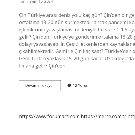
Tarih: Ekim 10, 2024
Çin Türkiye arası deniz yolu kaç gün? Çin’den bir 
ortalama 18-20 gün sürmektedir ancak pandemi koş
işlemlerinin yavaşlaması nedeniyle bu süre 1-1,5 a
gelir? Çin’den Türkiye’ye gönderim ortalama 18-20 
dolayı yavaşlayabilir. Çeşitli etkenlerden kaynakla
çıkabilmektedir. Gemi ile Çin kaç saat? Türkiye’de
Gemi turları yaklaşık 15-20 gün kadar Uzakdoğu’da 
limana gelir? Çin’den…
Çin
Devamını okuyun
12 Yorum
Türkiye
Deniz
Yolu
Kaç
Saat
https://www.forumarti.com
https://merce.com.tr
htt