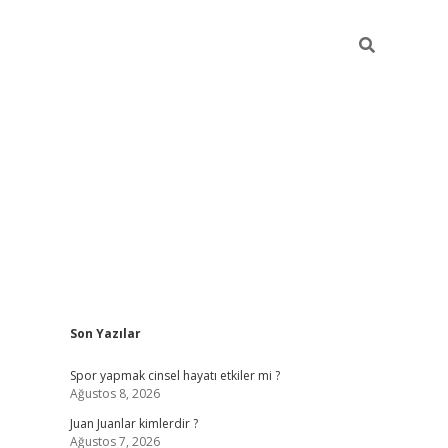
Sidebar
Son Yazılar
betci
Spor yapmak cinsel hayatı etkiler mi ?
Ağustos 8, 2026
Juan Juanlar kimlerdir ?
Ağustos 7, 2026