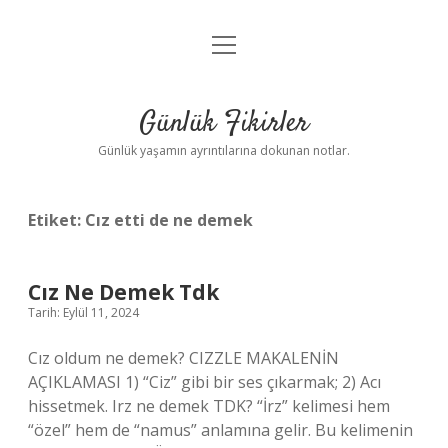
menüyü
Anasayfa
aç
Gizlilik Politikası
Günlük Fikirler
Yasal Uyarı
Günlük yaşamın ayrıntılarına dokunan notlar.
Hakkımızda
Etiket:
Cız etti de ne demek
Cız Ne Demek Tdk
Tarih: Eylül 11, 2024
Cız oldum ne demek? CIZZLE MAKALENİN
AÇIKLAMASI 1) “Ciz” gibi bir ses çıkarmak; 2) Acı
hissetmek. Irz ne demek TDK? “İrz” kelimesi hem
“özel” hem de “namus” anlamına gelir. Bu kelimenin