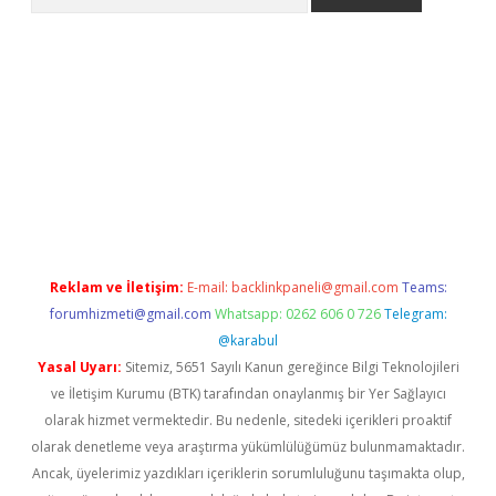
etci
Reklam ve İletişim:
E-mail:
backlinkpaneli@gmail.com
Teams:
forumhizmeti@gmail.com
Whatsapp: 0262 606 0 726
Telegram:
@karabul
Yasal Uyarı:
Sitemiz, 5651 Sayılı Kanun gereğince Bilgi Teknolojileri
ve İletişim Kurumu (BTK) tarafından onaylanmış bir Yer Sağlayıcı
olarak hizmet vermektedir. Bu nedenle, sitedeki içerikleri proaktif
olarak denetleme veya araştırma yükümlülüğümüz bulunmamaktadır.
Ancak, üyelerimiz yazdıkları içeriklerin sorumluluğunu taşımakta olup,