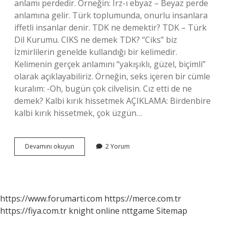
anlamı perdedir. Örneğin: Irz-ı ebyaz – Beyaz perde
anlamına gelir. Türk toplumunda, onurlu insanlara
iffetli insanlar denir. TDK ne demektir? TDK – Türk
Dil Kurumu. CIKS ne demek TDK? “Ciks” biz
İzmirlilerin genelde kullandığı bir kelimedir.
Kelimenin gerçek anlamını “yakışıklı, güzel, biçimli”
olarak açıklayabiliriz. Örneğin, seks içeren bir cümle
kuralım: -Oh, bugün çok cilvelisin. Cız etti de ne
demek? Kalbi kırık hissetmek AÇIKLAMA: Birdenbire
kalbi kırık hissetmek, çok üzgün…
Cız
Devamını okuyun
2 Yorum
Ne
Demek
Tdk
https://www.forumarti.com
https://merce.com.tr
https://fiya.com.tr
knight online
nttgame
Sitemap