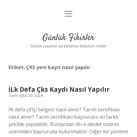
menüyü
Anasayfa
aç
Gizlilik Politikası
Günlük Fikirler
Yasal Uyarı
Günlük yaşamın ayrıntılarına dokunan notlar.
Hakkımızda
Etiket:
ÇKS yeni kayıt nasıl yapılır
İLk Defa Çks Kaydı Nasıl Yapılır
Tarih: Eylül 20, 2024
İlk defa çiftçi belgesi nasıl alınır? Tarım sertifikası
nasıl alınır? Tarım sertifikası başvurusu iki farklı
şekilde yapılabilir. Bunlardan ilki e-devlet sistemi
üzerinden başvuruda bulunmaktır. Diğer bir yöntem