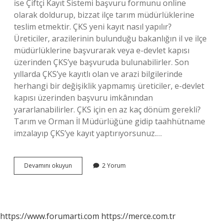
ise Çiftçi Kayıt Sistemi başvuru formunu online
olarak doldurup, bizzat ilçe tarım müdürlüklerine
teslim etmektir. ÇKS yeni kayıt nasıl yapılır?
Üreticiler, arazilerinin bulunduğu bakanlığın il ve ilçe
müdürlüklerine başvurarak veya e-devlet kapısı
üzerinden ÇKS’ye başvuruda bulunabilirler. Son
yıllarda ÇKS’ye kayıtlı olan ve arazi bilgilerinde
herhangi bir değişiklik yapmamış üreticiler, e-devlet
kapısı üzerinden başvuru imkânından
yararlanabilirler. ÇKS için en az kaç dönüm gerekli?
Tarım ve Orman İl Müdürlüğüne gidip taahhütname
imzalayıp ÇKS’ye kayıt yaptırıyorsunuz.…
İLk
Devamını okuyun
2 Yorum
Defa
Çks
Kaydı
Nasıl
Yapılır
https://www.forumarti.com
https://merce.com.tr