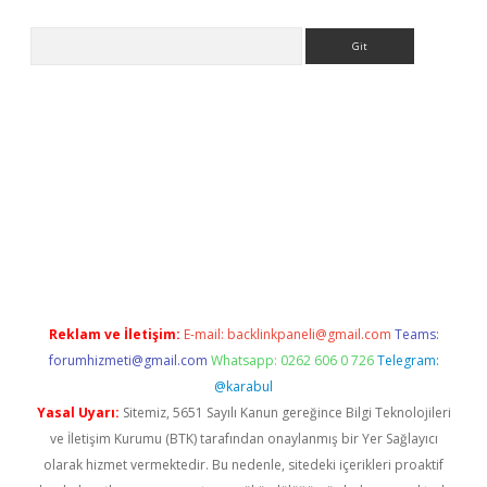
Arama
etci
Reklam ve İletişim:
E-mail:
backlinkpaneli@gmail.com
Teams:
forumhizmeti@gmail.com
Whatsapp: 0262 606 0 726
Telegram:
@karabul
Yasal Uyarı:
Sitemiz, 5651 Sayılı Kanun gereğince Bilgi Teknolojileri
ve İletişim Kurumu (BTK) tarafından onaylanmış bir Yer Sağlayıcı
olarak hizmet vermektedir. Bu nedenle, sitedeki içerikleri proaktif