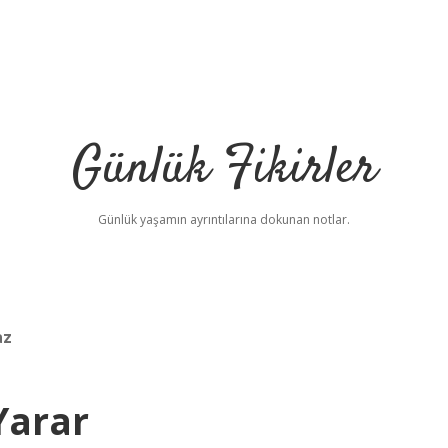
Günlük Fikirler
Günlük yaşamın ayrıntılarına dokunan notlar.
az
Yarar