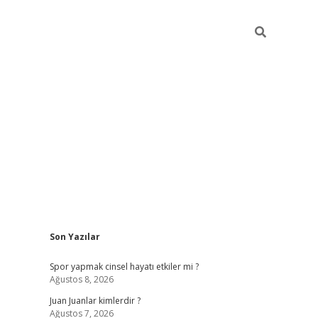
Sidebar
Son Yazılar
betci
Spor yapmak cinsel hayatı etkiler mi ?
Ağustos 8, 2026
Juan Juanlar kimlerdir ?
Ağustos 7, 2026