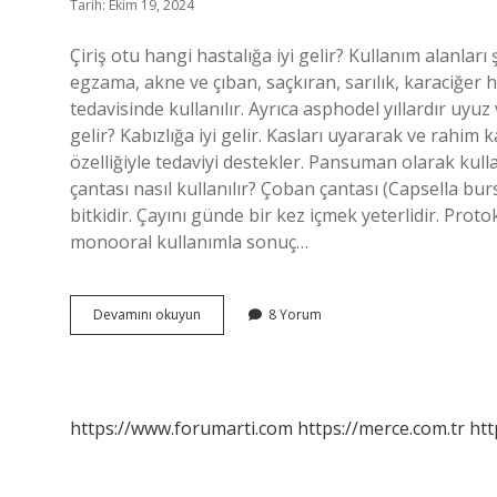
Tarih: Ekim 19, 2024
Çiriş otu hangi hastalığa iyi gelir? Kullanım alanlar
egzama, akne ve çıban, saçkıran, sarılık, karaciğer ha
tedavisinde kullanılır. Ayrıca asphodel yıllardır uyu
gelir? Kabızlığa iyi gelir. Kasları uyararak ve rahim ka
özelliğiyle tedaviyi destekler. Pansuman olarak kulla
çantası nasıl kullanılır? Çoban çantası (Capsella bur
bitkidir. Çayını günde bir kez içmek yeterlidir. Proto
monooral kullanımla sonuç…
Çıngırak
Devamını okuyun
8 Yorum
Otu
Ne
Işe
Yarar
https://www.forumarti.com
https://merce.com.tr
htt