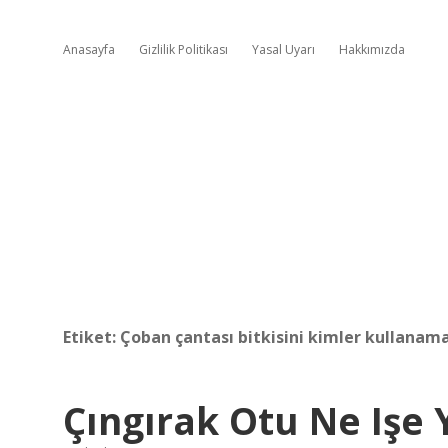
Anasayfa
Gizlilik Politikası
Yasal Uyarı
Hakkımızda
Etiket:
Çoban çantası bitkisini kimler kullanam
Çıngırak Otu Ne Işe 