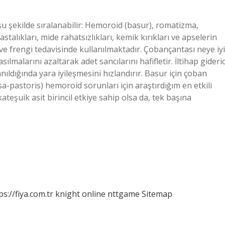
ı şu şekilde sıralanabilir: Hemoroid (basur), romatizma,
stalıkları, mide rahatsızlıkları, kemik kırıkları ve apselerin
z ve frengi tedavisinde kullanılmaktadır. Çobançantası neye iyi
sılmalarını azaltarak adet sancılarını hafifletir. İltihap gideric
nıldığında yara iyileşmesini hızlandırır. Basur için çoban
sa-pastoris) hemoroid sorunları için araştırdığım en etkili
kateşuik asit birincil etkiye sahip olsa da, tek başına
ps://fiya.com.tr
knight online
nttgame
Sitemap