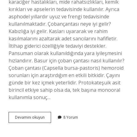
karaciğer hastalıkları, mide rahatsızlıkları, kemik
kırıkları ve apselerin tedavisinde kullanılır. Ayrıca
asphodel yıllardır uyuz ve frengi tedavisinde
kullanılmaktadır. Çobançantası neye iyi gelir?
Kabızlığa iyi gelir. Kasları uyararak ve rahim
kasılmalarını azaltarak adet sancılarını hafifletir.
İltihap giderici özelliğiyle tedaviyi destekler.
Pansuman olarak kullanıldığında yara iyileşmesini
hızlandırır. Basur için çoban çantası nasıl kullanılır?
Çoban çantası (Capsella bursa-pastoris) hemoroid
sorunları için araştırdığım en etkili bitkidir. Çayını
günde bir kez içmek yeterlidir. Protokateşuik asit
birincil etkiye sahip olsa da, tek başına monooral
kullanımla sonuç…
Çıngırak
Devamını okuyun
8 Yorum
Otu
Ne
Işe