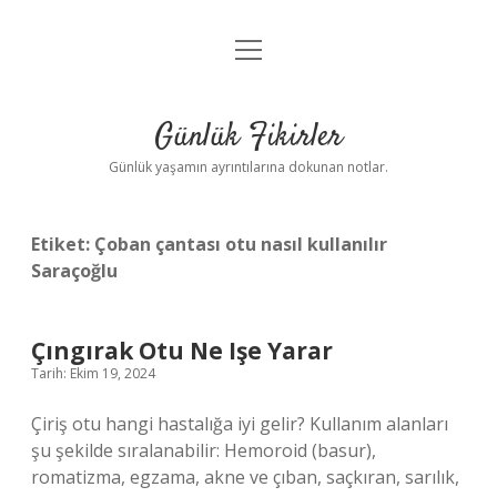
menüyü
Anasayfa
aç
Gizlilik Politikası
Günlük Fikirler
Yasal Uyarı
Günlük yaşamın ayrıntılarına dokunan notlar.
Hakkımızda
Etiket:
Çoban çantası otu nasıl kullanılır
Saraçoğlu
Çıngırak Otu Ne Işe Yarar
Tarih: Ekim 19, 2024
Çiriş otu hangi hastalığa iyi gelir? Kullanım alanları
şu şekilde sıralanabilir: Hemoroid (basur),
romatizma, egzama, akne ve çıban, saçkıran, sarılık,