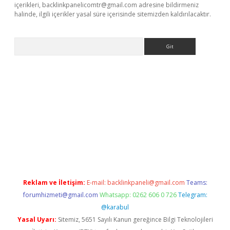
içerikleri,
backlinkpanelicomtr@gmail.com
adresine bildirmeniz
halinde, ilgili içerikler yasal süre içerisinde sitemizden kaldırılacaktır.
Arama
etci
Reklam ve İletişim:
E-mail:
backlinkpaneli@gmail.com
Teams:
forumhizmeti@gmail.com
Whatsapp: 0262 606 0 726
Telegram:
@karabul
Yasal Uyarı:
Sitemiz, 5651 Sayılı Kanun gereğince Bilgi Teknolojileri