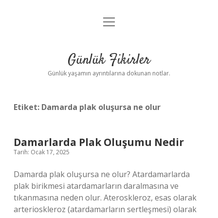
menüyü
Anasayfa
aç
Gizlilik Politikası
Günlük Fikirler
Yasal Uyarı
Günlük yaşamın ayrıntılarına dokunan notlar.
Hakkımızda
Etiket:
Damarda plak oluşursa ne olur
Damarlarda Plak Oluşumu Nedir
Tarih: Ocak 17, 2025
Damarda plak oluşursa ne olur? Atardamarlarda
plak birikmesi atardamarların daralmasına ve
tıkanmasına neden olur. Ateroskleroz, esas olarak
arterioskleroz (atardamarların sertleşmesi) olarak