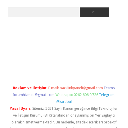
Arama
etci
Reklam ve İletişim:
E-mail:
backlinkpaneli@gmail.com
Teams:
forumhizmeti@gmail.com
Whatsapp: 0262 606 0 726
Telegram:
@karabul
Yasal Uyarı:
Sitemiz, 5651 Sayılı Kanun gereğince Bilgi Teknolojileri
ve İletişim Kurumu (BTK) tarafından onaylanmış bir Yer Sağlayıcı
olarak hizmet vermektedir. Bu nedenle, sitedeki içerikleri proaktif