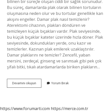
bilinen bir süreçle oluşan ciddi bir sağlık sorunudur.
Bu süreç, damarlarda plak olarak bilinen tortuların
oluşmasına neden olur ve bu tortular genellikle kan
akışını engeller. Damar plak nasıl temizlenir?
Aterektomi cihazının, plakları döndüren ve
temizleyen küçük bıçakları vardır. Plak seviyesinde,
bu küçük bıçaklar kateter üzerinde hızla döner. Plak
seviyesinde, dokundukları yerde, onu kazır ve
temizlerler. Kazınan plak emilerek uzaklaştırılır.
Damar plaklarını ne temizler? Zencefil, yaban
mersini, zerdeçal, ginseng ve sarımsak gibi pek çok
şifalı bitki, tıkalı atardamarlarda biriken plakların…
Damarlarda
Devamını okuyun
Yorum Bırak
Plak
Oluşumu
Nedir
https://www.forumarti.com
https://merce.com.tr