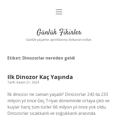
menüyü
Anasayfa
aç
Gizlilik Politikası
Günlük Fikirler
Yasal Uyarı
Günlük yaşamın ayrıntılarına dokunan notlar.
Hakkımızda
Etiket:
Dinozorlar nereden geldi
Ilk Dinozor Kaç Yaşında
Tarih: Kasım 21, 2024
İlk dinozor ne zaman yaşadı? Dinozorlar 243 ila 233
milyon yıl önce Geç Triyas döneminde ortaya çıktı ve
kuşlar hariç tüm türler 66 milyon yıl önce yok oldu.
Dinozorlar sıcakkanlı ve soğukkanlı arasında