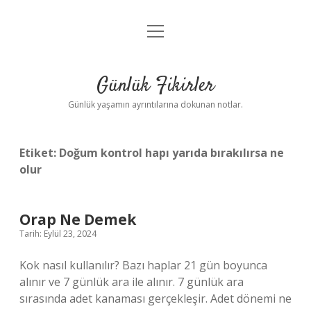
menüyü
Anasayfa
aç
Gizlilik Politikası
Günlük Fikirler
Yasal Uyarı
Günlük yaşamın ayrıntılarına dokunan notlar.
Hakkımızda
Etiket:
Doğum kontrol hapı yarıda bırakılırsa ne
olur
Orap Ne Demek
Tarih: Eylül 23, 2024
Kok nasıl kullanılır? Bazı haplar 21 gün boyunca
alınır ve 7 günlük ara ile alınır. 7 günlük ara
sırasında adet kanaması gerçekleşir. Adet dönemi ne