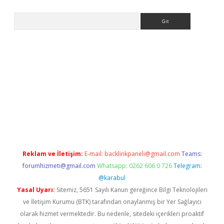
Arama
betci
Reklam ve İletişim:
E-mail:
backlinkpaneli@gmail.com
Teams:
forumhizmeti@gmail.com
Whatsapp: 0262 606 0 726
Telegram:
@karabul
Yasal Uyarı:
Sitemiz, 5651 Sayılı Kanun gereğince Bilgi Teknolojileri
ve İletişim Kurumu (BTK) tarafından onaylanmış bir Yer Sağlayıcı
olarak hizmet vermektedir. Bu nedenle, sitedeki içerikleri proaktif