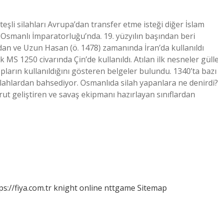
eşli silahları Avrupa’dan transfer etme isteği diğer İslam
l Osmanlı İmparatorluğu’nda. 19. yüzyılın başından beri
dan ve Uzun Hasan (ö. 1478) zamanında İran’da kullanıldı
k MS 1250 civarında Çin’de kullanıldı. Atılan ilk nesneler güll
topların kullanıldığını gösteren belgeler bulundu. 1340’ta bazı
ilahlardan bahsediyor. Osmanlıda silah yapanlara ne denirdi?
arut geliştiren ve savaş ekipmanı hazırlayan sınıflardan
ps://fiya.com.tr
knight online
nttgame
Sitemap