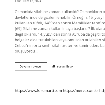
Tarih: Ekim 18, 2024
Osmanlıda silah ne zaman kullanıldı? Osmanlıların at
devletlerinde de gözlemlenebilir. Örneğin, 15. yüzyı
kullanılan tüfek, 1489’dan sonra Memlükler tarafın
[69]. Silah ne zaman kullanılmaya başlandı? İlk olara
değil oklardı. 14. yüzyıldan sonra Avrupa’da çeşitli 
belgeler elde tutulabilen veya omuzdan atılabilen s
Cebeci’nin orta sınıfı, silah üreten ve tamir eden, b
oluşuyordu.…
Osmanlı
Devamını okuyun
Yorum Bırak
Ne
Zaman
Silah
Kullanmaya
Başladı
https://www.forumarti.com
https://merce.com.tr
htt