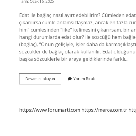
Tarih: Ocak 16, 2025
Edat ile bağlaç nasıl ayırt edebilirim? Cümleden eda
çıkarılırsa cümle anlamsızlaşmaz, ancak en fazla cü
him” cümlesinden “like” kelimesini çıkarırsam, bir an
hangi durumlarda edat olur? İle sözcüğü hem bağlaç h
(bağlaç), “Onun gelişiyle, işler daha da karmaşıklaşt
sözcükler de bağlaç olarak kullanılır. Edat olduğunu
başka sözcüklerle bir araya geldiklerinde farklı…
Ile
Devamını okuyun
Yorum Bırak
Edatı
Nasıl
Ayırt
Edilir
https://www.forumarti.com
https://merce.com.tr
htt