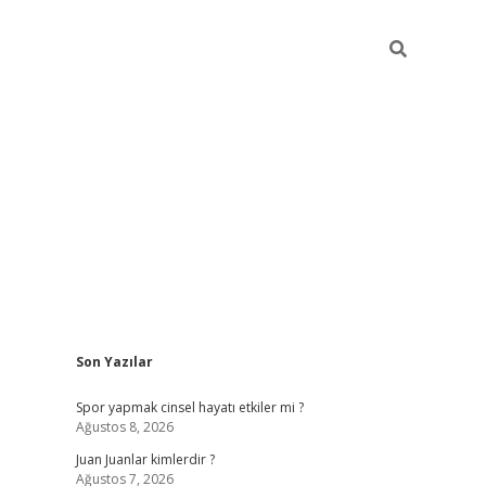
Sidebar
Son Yazılar
betci
Spor yapmak cinsel hayatı etkiler mi ?
Ağustos 8, 2026
Juan Juanlar kimlerdir ?
Ağustos 7, 2026