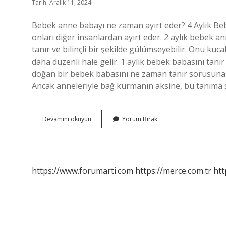
Tarih: Aralık 11, 2024
Bebek anne babayı ne zaman ayırt eder? 4 Aylık Bebe
onları diğer insanlardan ayırt eder. 2 aylık bebek a
tanır ve bilinçli bir şekilde gülümseyebilir. Onu ku
daha düzenli hale gelir. 1 aylık bebek babasını tan
doğan bir bebek babasını ne zaman tanır sorusuna
Ancak anneleriyle bağ kurmanın aksine, bu tanıma sü
Bebek
Devamını okuyun
Yorum Bırak
Anne
Babayı
Ne
Zaman
Tanır
https://www.forumarti.com
https://merce.com.tr
htt