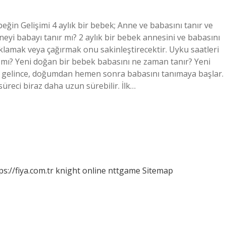
ğin Gelişimi 4 aylık bir bebek; Anne ve babasını tanır ve
nneyi babayı tanır mı? 2 aylık bir bebek annesini ve babasını
caklamak veya çağırmak onu sakinleştirecektir. Uyku saatleri
ır mı? Yeni doğan bir bebek babasını ne zaman tanır? Yeni
 gelince, doğumdan hemen sonra babasını tanımaya başlar.
reci biraz daha uzun sürebilir. İlk…
ps://fiya.com.tr
knight online
nttgame
Sitemap