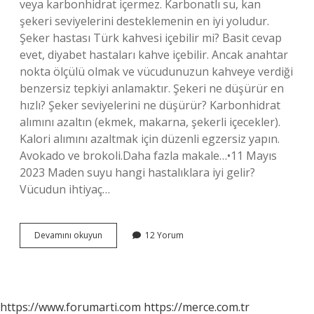
veya karbonhidrat içermez. Karbonatlı su, kan
şekeri seviyelerini desteklemenin en iyi yoludur.
Şeker hastası Türk kahvesi içebilir mi? Basit cevap
evet, diyabet hastaları kahve içebilir. Ancak anahtar
nokta ölçülü olmak ve vücudunuzun kahveye verdiği
benzersiz tepkiyi anlamaktır. Şekeri ne düşürür en
hızlı? Şeker seviyelerini ne düşürür? Karbonhidrat
alımını azaltın (ekmek, makarna, şekerli içecekler).
Kalori alımını azaltmak için düzenli egzersiz yapın.
Avokado ve brokoli.Daha fazla makale…•11 Mayıs
2023 Maden suyu hangi hastalıklara iyi gelir?
Vücudun ihtiyaç…
Maden
Devamını okuyun
12 Yorum
Suyu
Şeker
Hastalarına
Iyi
Gelir
https://www.forumarti.com
https://merce.com.tr
Mi