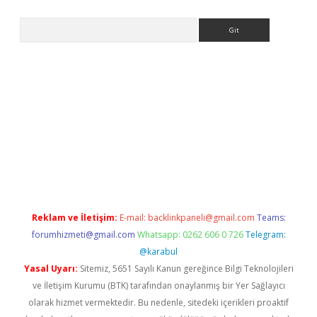
Arama
etci
Reklam ve İletişim:
E-mail:
backlinkpaneli@gmail.com
Teams:
forumhizmeti@gmail.com
Whatsapp: 0262 606 0 726
Telegram:
@karabul
Yasal Uyarı:
Sitemiz, 5651 Sayılı Kanun gereğince Bilgi Teknolojileri
ve İletişim Kurumu (BTK) tarafından onaylanmış bir Yer Sağlayıcı
olarak hizmet vermektedir. Bu nedenle, sitedeki içerikleri proaktif