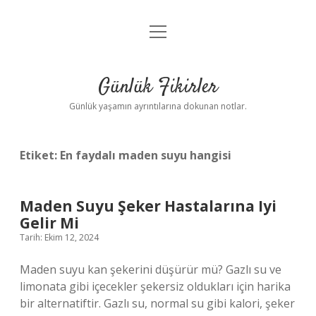
menüyü
Anasayfa
aç
Gizlilik Politikası
Günlük Fikirler
Yasal Uyarı
Günlük yaşamın ayrıntılarına dokunan notlar.
Hakkımızda
Etiket:
En faydalı maden suyu hangisi
Maden Suyu Şeker Hastalarına Iyi
Gelir Mi
Tarih: Ekim 12, 2024
Maden suyu kan şekerini düşürür mü? Gazlı su ve
limonata gibi içecekler şekersiz oldukları için harika
bir alternatiftir. Gazlı su, normal su gibi kalori, şeker