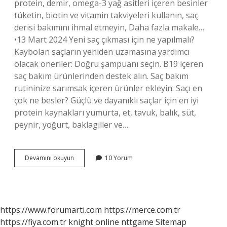
protein, demir, omega-3 yağ asitleri içeren besinler
tüketin, biotin ve vitamin takviyeleri kullanın, saç
derisi bakımını ihmal etmeyin, Daha fazla makale…
•13 Mart 2024 Yeni saç çıkması için ne yapılmalı?
Kaybolan saçların yeniden uzamasına yardımcı
olacak öneriler: Doğru şampuanı seçin. B19 içeren
saç bakım ürünlerinden destek alın. Saç bakım
rutininize sarımsak içeren ürünler ekleyin. Saçı en
çok ne besler? Güçlü ve dayanıklı saçlar için en iyi
protein kaynakları yumurta, et, tavuk, balık, süt,
peynir, yoğurt, baklagiller ve…
Saç
Devamını okuyun
10 Yorum
Dökülmesine
En
Iyi
Gelen
Şey
https://www.forumarti.com
https://merce.com.tr
Nedir
https://fiya.com.tr
knight online
nttgame
Sitemap