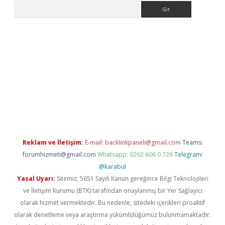
Arama
etci
Reklam ve İletişim:
E-mail:
backlinkpaneli@gmail.com
Teams:
forumhizmeti@gmail.com
Whatsapp: 0262 606 0 726
Telegram:
@karabul
Yasal Uyarı:
Sitemiz, 5651 Sayılı Kanun gereğince Bilgi Teknolojileri
ve İletişim Kurumu (BTK) tarafından onaylanmış bir Yer Sağlayıcı
olarak hizmet vermektedir. Bu nedenle, sitedeki içerikleri proaktif
olarak denetleme veya araştırma yükümlülüğümüz bulunmamaktadır.