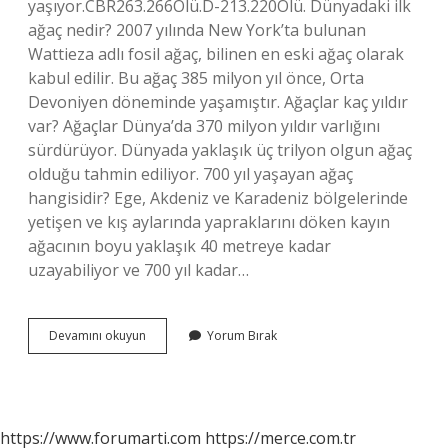
yaşıyor.CBR263.266Ölü.D-213.220Ölü. Dünyadaki ilk
ağaç nedir? 2007 yılında New York’ta bulunan
Wattieza adlı fosil ağaç, bilinen en eski ağaç olarak
kabul edilir. Bu ağaç 385 milyon yıl önce, Orta
Devoniyen döneminde yaşamıştır. Ağaçlar kaç yıldır
var? Ağaçlar Dünya’da 370 milyon yıldır varlığını
sürdürüyor. Dünyada yaklaşık üç trilyon olgun ağaç
olduğu tahmin ediliyor. 700 yıl yaşayan ağaç
hangisidir? Ege, Akdeniz ve Karadeniz bölgelerinde
yetişen ve kış aylarında yapraklarını döken kayın
ağacının boyu yaklaşık 40 metreye kadar
uzayabiliyor ve 700 yıl kadar…
İLk
Devamını okuyun
Yorum Bırak
Ağacı
Kaç
Yaşındaydı
https://www.forumarti.com
https://merce.com.tr