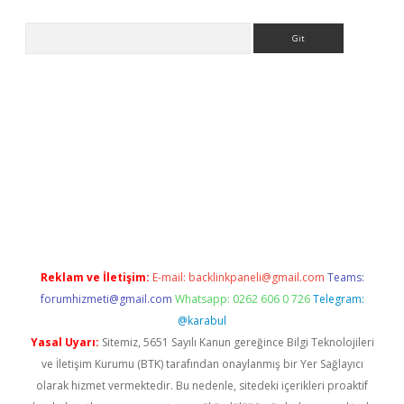
Arama
etci
Reklam ve İletişim:
E-mail:
backlinkpaneli@gmail.com
Teams:
forumhizmeti@gmail.com
Whatsapp: 0262 606 0 726
Telegram:
@karabul
Yasal Uyarı:
Sitemiz, 5651 Sayılı Kanun gereğince Bilgi Teknolojileri
ve İletişim Kurumu (BTK) tarafından onaylanmış bir Yer Sağlayıcı
olarak hizmet vermektedir. Bu nedenle, sitedeki içerikleri proaktif