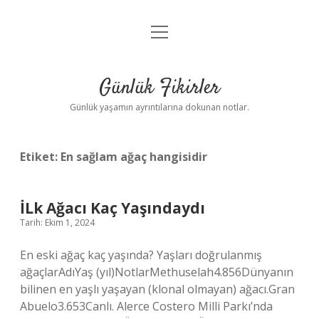
menüyü
Anasayfa
aç
Gizlilik Politikası
Günlük Fikirler
Yasal Uyarı
Günlük yaşamın ayrıntılarına dokunan notlar.
Hakkımızda
Etiket:
En sağlam ağaç hangisidir
İLk Ağacı Kaç Yaşındaydı
Tarih: Ekim 1, 2024
En eski ağaç kaç yaşında? Yaşları doğrulanmış
ağaçlarAdıYaş (yıl)NotlarMethuselah4.856Dünyanın
bilinen en yaşlı yaşayan (klonal olmayan) ağacı.Gran
Abuelo3.653Canlı. Alerce Costero Milli Parkı’nda