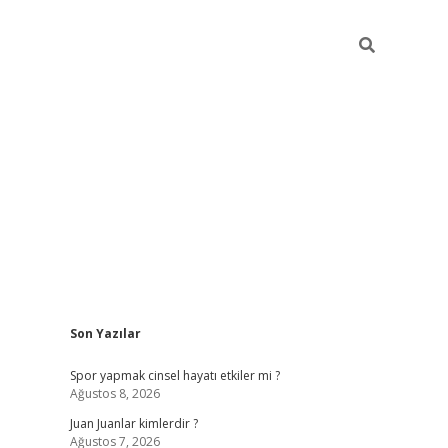
Sidebar
Son Yazılar
betci
Spor yapmak cinsel hayatı etkiler mi ?
Ağustos 8, 2026
Juan Juanlar kimlerdir ?
Ağustos 7, 2026