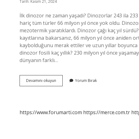
Tarih: Kasım 21, 2024
İlk dinozor ne zaman yaşadı? Dinozorlar 243 ila 233
hariç tüm türler 66 milyon yıl önce yok oldu. Dinozo
mezotermik yaratıklardı. Dinozor çağı kaç yıl sürdü
kayıtlarına bakarsanız, 66 milyon yıl önce aniden o
kaybolduğunu merak ettiler ve uzun yıllar boyunca 
dinozor fosili kaç yıllık? 230 milyon yıl önce yaşama
dünyanın farklı…
Ilk
Devamını okuyun
Yorum Bırak
Dinozor
Kaç
Yaşında
https://www.forumarti.com
https://merce.com.tr
htt