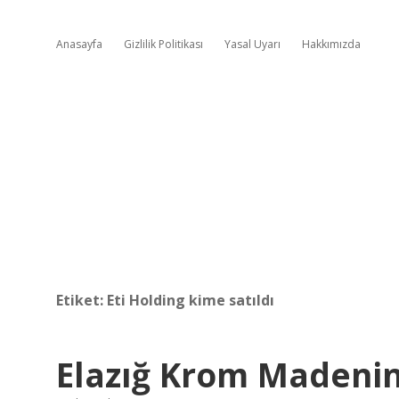
Anasayfa
Gizlilik Politikası
Yasal Uyarı
Hakkımızda
Etiket:
Eti Holding kime satıldı
Elazığ Krom Madenini