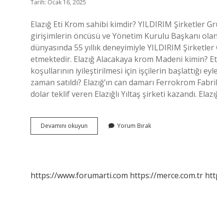
Tarih: Ocak 16, 2025
Elazığ Eti Krom sahibi kimdir? YILDIRIM Şirketler Gr
girişimlerin öncüsü ve Yönetim Kurulu Başkanı olan A
dünyasında 55 yıllık deneyimiyle YILDIRIM Şirketl
etmektedir. Elazığ Alacakaya krom Madeni kimin? Eti
koşullarının iyileştirilmesi için işçilerin başlattığı
zaman satıldı? Elazığ’ın can damarı Ferrokrom Fabrik
dolar teklif veren Elazığlı Yıltaş şirketi kazandı. El
Elazığ
Devamını okuyun
Yorum Bırak
Krom
Madenini
Kim
Işletiyor
https://www.forumarti.com
https://merce.com.tr
htt