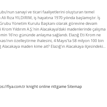
ubu’nun sanayi ve ticari faaliyetlerini oluşturan temel
li Rıza YILDIRIM, iş hayatına 1970 yılında başlamıştır. İş
er Grubu Yönetim Kurulu Başkanı olarak görevine devam
 Krom Yıldırım A.Ş.’nin Alacakaya’daki madenlerinde çalışma
 eylemin 16’ncı gününde anlaşma sağlandı. Elazığ Eti Krom ne
ası’nın özelleştirme ihalesini, 4 Mayıs’ta 58 milyon 100 bin
azığ Alacakaya maden kime ait? Elazığ’ın Alacakaya ilçesindeki…
ps://fiya.com.tr
knight online
nttgame
Sitemap