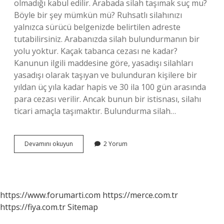
olmadığı kabul edilir. Arabada silah taşımak suç mu?
Böyle bir şey mümkün mü? Ruhsatlı silahınızı
yalnızca sürücü belgenizde belirtilen adreste
tutabilirsiniz. Arabanızda silah bulundurmanın bir
yolu yoktur. Kaçak tabanca cezası ne kadar?
Kanunun ilgili maddesine göre, yasadışı silahları
yasadışı olarak taşıyan ve bulunduran kişilere bir
yıldan üç yıla kadar hapis ve 30 ila 100 gün arasında
para cezası verilir. Ancak bunun bir istisnası, silahı
ticari amaçla taşımaktır. Bulundurma silah…
Bozuk
Devamını okuyun
2 Yorum
Tabanca
Taşımak
Suç
Mu
https://www.forumarti.com
https://merce.com.tr
https://fiya.com.tr
Sitemap