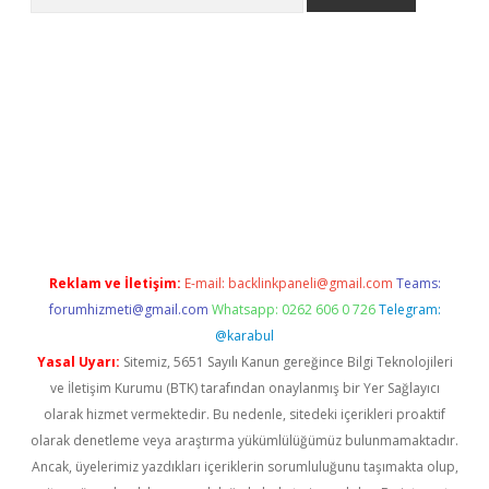
etci
Reklam ve İletişim:
E-mail:
backlinkpaneli@gmail.com
Teams:
forumhizmeti@gmail.com
Whatsapp: 0262 606 0 726
Telegram:
@karabul
Yasal Uyarı:
Sitemiz, 5651 Sayılı Kanun gereğince Bilgi Teknolojileri
ve İletişim Kurumu (BTK) tarafından onaylanmış bir Yer Sağlayıcı
olarak hizmet vermektedir. Bu nedenle, sitedeki içerikleri proaktif
olarak denetleme veya araştırma yükümlülüğümüz bulunmamaktadır.
Ancak, üyelerimiz yazdıkları içeriklerin sorumluluğunu taşımakta olup,