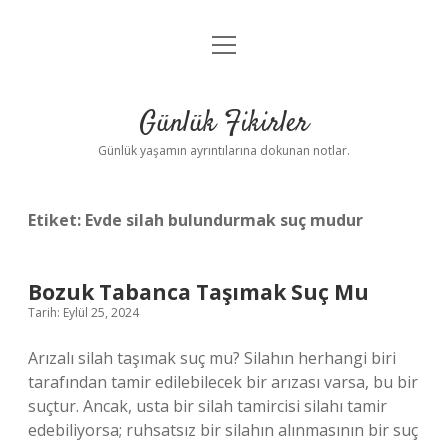
menüyü
Anasayfa
aç
Gizlilik Politikası
Günlük Fikirler
Yasal Uyarı
Günlük yaşamın ayrıntılarına dokunan notlar.
Hakkımızda
Etiket:
Evde silah bulundurmak suç mudur
Bozuk Tabanca Taşımak Suç Mu
Tarih: Eylül 25, 2024
Arızalı silah taşımak suç mu? Silahın herhangi biri
tarafından tamir edilebilecek bir arızası varsa, bu bir
suçtur. Ancak, usta bir silah tamircisi silahı tamir
edebiliyorsa; ruhsatsız bir silahın alınmasının bir suç