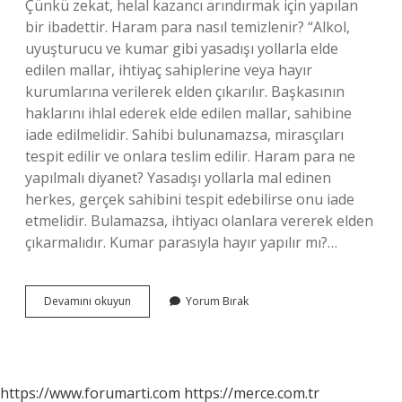
Çünkü zekat, helal kazancı arındırmak için yapılan
bir ibadettir. Haram para nasıl temizlenir? “Alkol,
uyuşturucu ve kumar gibi yasadışı yollarla elde
edilen mallar, ihtiyaç sahiplerine veya hayır
kurumlarına verilerek elden çıkarılır. Başkasının
haklarını ihlal ederek elde edilen mallar, sahibine
iade edilmelidir. Sahibi bulunamazsa, mirasçıları
tespit edilir ve onlara teslim edilir. Haram para ne
yapılmalı diyanet? Yasadışı yollarla mal edinen
herkes, gerçek sahibini tespit edebilirse onu iade
etmelidir. Bulamazsa, ihtiyacı olanlara vererek elden
çıkarmalıdır. Kumar parasıyla hayır yapılır mı?…
Elimde
Devamını okuyun
Yorum Bırak
Haram
Para
Var
Ne
Yapmalıyım
https://www.forumarti.com
https://merce.com.tr