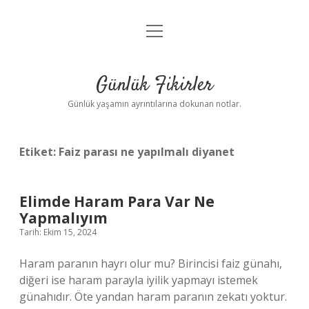
menüyü
Anasayfa
aç
Gizlilik Politikası
Günlük Fikirler
Yasal Uyarı
Günlük yaşamın ayrıntılarına dokunan notlar.
Hakkımızda
Etiket:
Faiz parası ne yapılmalı diyanet
Elimde Haram Para Var Ne
Yapmalıyım
Tarih: Ekim 15, 2024
Haram paranın hayrı olur mu? Birincisi faiz günahı,
diğeri ise haram parayla iyilik yapmayı istemek
günahıdır. Öte yandan haram paranın zekatı yoktur.