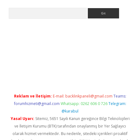
Arama
etci
Reklam ve İletişim:
E-mail:
backlinkpaneli@gmail.com
Teams:
forumhizmeti@gmail.com
Whatsapp: 0262 606 0 726
Telegram:
@karabul
Yasal Uyarı:
Sitemiz, 5651 Sayılı Kanun gereğince Bilgi Teknolojileri
ve İletişim Kurumu (BTK) tarafından onaylanmış bir Yer Sağlayıcı
olarak hizmet vermektedir. Bu nedenle, sitedeki içerikleri proaktif