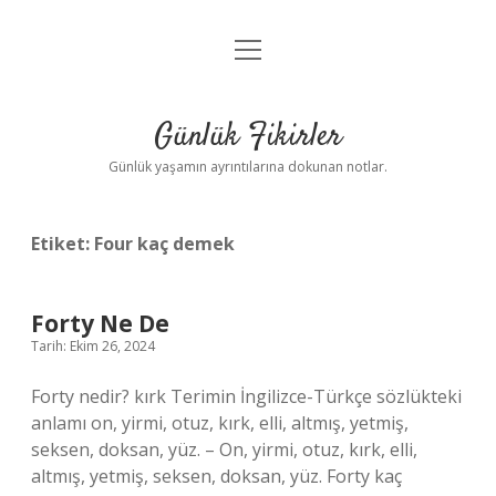
menüyü
Anasayfa
aç
Gizlilik Politikası
Günlük Fikirler
Yasal Uyarı
Günlük yaşamın ayrıntılarına dokunan notlar.
Hakkımızda
Etiket:
Four kaç demek
Forty Ne De
Tarih: Ekim 26, 2024
Forty nedir? kırk Terimin İngilizce-Türkçe sözlükteki
anlamı on, yirmi, otuz, kırk, elli, altmış, yetmiş,
seksen, doksan, yüz. – On, yirmi, otuz, kırk, elli,
altmış, yetmiş, seksen, doksan, yüz. Forty kaç