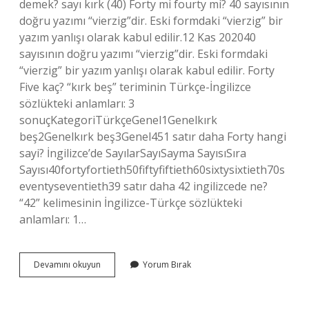
demek? sayı kırk (40) Forty mi fourty mi? 40 sayısının
doğru yazımı “vierzig”dir. Eski formdaki “vierzig” bir
yazım yanlışı olarak kabul edilir.12 Kas 202040
sayısının doğru yazımı “vierzig”dir. Eski formdaki
“vierzig” bir yazım yanlışı olarak kabul edilir. Forty
Five kaç? “kırk beş” teriminin Türkçe-İngilizce
sözlükteki anlamları: 3
sonuçKategoriTürkçeGenel1Genelkırk
beş2Genelkırk beş3Genel451 satır daha Forty hangi
sayi? İngilizce’de SayılarSayıSayma SayısıSıra
Sayısı40fortyfortieth50fiftyfiftieth60sixtysixtieth70s
eventyseventieth39 satır daha 42 ingilizcede ne?
“42” kelimesinin İngilizce-Türkçe sözlükteki
anlamları: 1…
Forty
Devamını okuyun
Yorum Bırak
Ne
De