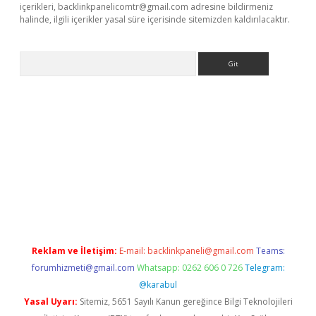
içerikleri,
backlinkpanelicomtr@gmail.com
adresine bildirmeniz
halinde, ilgili içerikler yasal süre içerisinde sitemizden kaldırılacaktır.
Arama
etci
Reklam ve İletişim:
E-mail:
backlinkpaneli@gmail.com
Teams:
forumhizmeti@gmail.com
Whatsapp: 0262 606 0 726
Telegram:
@karabul
Yasal Uyarı:
Sitemiz, 5651 Sayılı Kanun gereğince Bilgi Teknolojileri