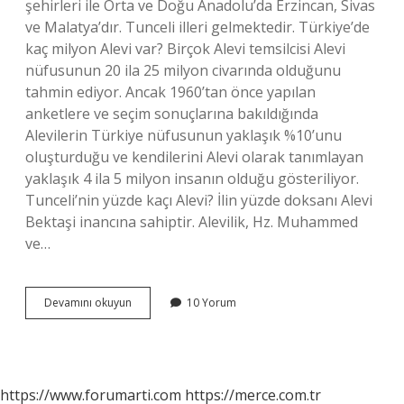
şehirleri ile Orta ve Doğu Anadolu’da Erzincan, Sivas
ve Malatya’dır. Tunceli illeri gelmektedir. Türkiye’de
kaç milyon Alevi var? Birçok Alevi temsilcisi Alevi
nüfusunun 20 ila 25 milyon civarında olduğunu
tahmin ediyor. Ancak 1960’tan önce yapılan
anketlere ve seçim sonuçlarına bakıldığında
Alevilerin Türkiye nüfusunun yaklaşık %10’unu
oluşturduğu ve kendilerini Alevi olarak tanımlayan
yaklaşık 4 ila 5 milyon insanın olduğu gösteriliyor.
Tunceli’nin yüzde kaçı Alevi? İlin yüzde doksanı Alevi
Bektaşi inancına sahiptir. Alevilik, Hz. Muhammed
ve…
Türkiyede
Devamını okuyun
10 Yorum
Kaç
Tane
Alevi
Köyü
Var
https://www.forumarti.com
https://merce.com.tr