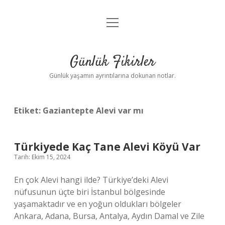
menüyü
Anasayfa
aç
Gizlilik Politikası
Günlük Fikirler
Yasal Uyarı
Günlük yaşamın ayrıntılarına dokunan notlar.
Hakkımızda
Etiket:
Gaziantepte Alevi var mı
Türkiyede Kaç Tane Alevi Köyü Var
Tarih: Ekim 15, 2024
En çok Alevi hangi ilde? Türkiye’deki Alevi
nüfusunun üçte biri İstanbul bölgesinde
yaşamaktadır ve en yoğun oldukları bölgeler
Ankara, Adana, Bursa, Antalya, Aydın Damal ve Zile