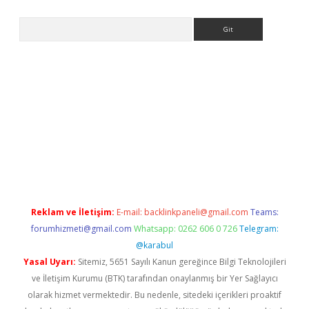
Arama
etci
Reklam ve İletişim:
E-mail:
backlinkpaneli@gmail.com
Teams:
forumhizmeti@gmail.com
Whatsapp: 0262 606 0 726
Telegram:
@karabul
Yasal Uyarı:
Sitemiz, 5651 Sayılı Kanun gereğince Bilgi Teknolojileri
ve İletişim Kurumu (BTK) tarafından onaylanmış bir Yer Sağlayıcı
olarak hizmet vermektedir. Bu nedenle, sitedeki içerikleri proaktif