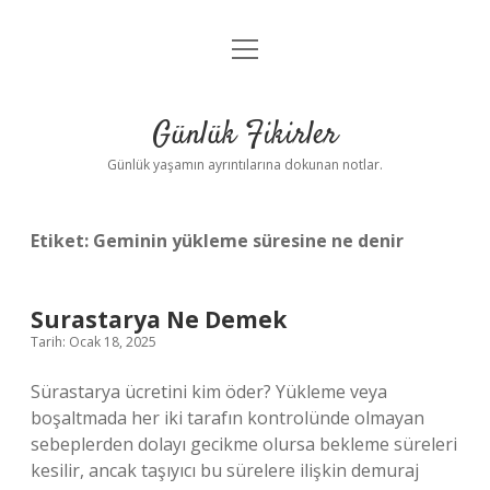
menüyü
Anasayfa
aç
Gizlilik Politikası
Günlük Fikirler
Yasal Uyarı
Günlük yaşamın ayrıntılarına dokunan notlar.
Hakkımızda
Etiket:
Geminin yükleme süresine ne denir
Surastarya Ne Demek
Tarih: Ocak 18, 2025
Sürastarya ücretini kim öder? Yükleme veya
boşaltmada her iki tarafın kontrolünde olmayan
sebeplerden dolayı gecikme olursa bekleme süreleri
kesilir, ancak taşıyıcı bu sürelere ilişkin demuraj