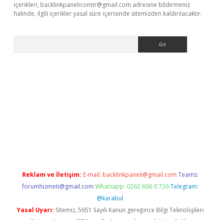
içerikleri,
backlinkpanelicomtr@gmail.com
adresine bildirmeniz
halinde, ilgili içerikler yasal süre içerisinde sitemizden kaldırılacaktır.
Arama
etci
Reklam ve İletişim:
E-mail:
backlinkpaneli@gmail.com
Teams:
forumhizmeti@gmail.com
Whatsapp: 0262 606 0 726
Telegram:
@karabul
Yasal Uyarı:
Sitemiz, 5651 Sayılı Kanun gereğince Bilgi Teknolojileri