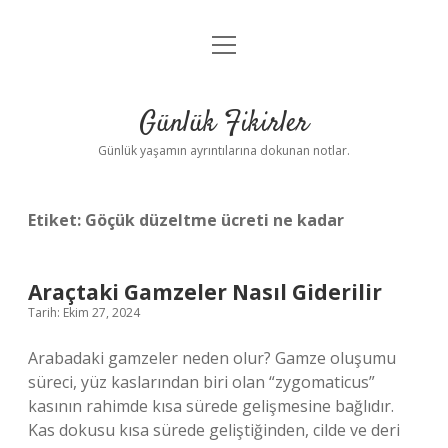
menüyü
Anasayfa
aç
Gizlilik Politikası
Günlük Fikirler
Yasal Uyarı
Günlük yaşamın ayrıntılarına dokunan notlar.
Hakkımızda
Etiket:
Göçük düzeltme ücreti ne kadar
Araçtaki Gamzeler Nasıl Giderilir
Tarih: Ekim 27, 2024
Arabadaki gamzeler neden olur? Gamze oluşumu
süreci, yüz kaslarından biri olan “zygomaticus”
kasının rahimde kısa sürede gelişmesine bağlıdır.
Kas dokusu kısa sürede geliştiğinden, cilde ve deri