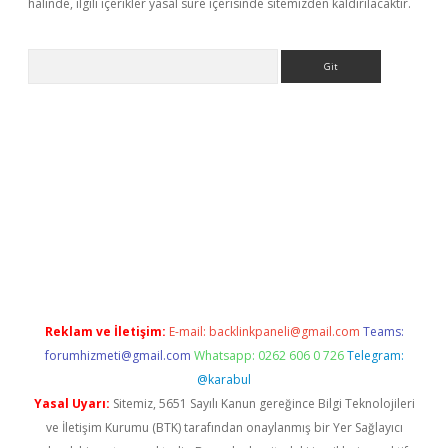
halinde, ilgili içerikler yasal süre içerisinde sitemizden kaldırılacaktır.
Arama
etci
Reklam ve İletişim:
E-mail:
backlinkpaneli@gmail.com
Teams:
forumhizmeti@gmail.com
Whatsapp: 0262 606 0 726
Telegram:
@karabul
Yasal Uyarı:
Sitemiz, 5651 Sayılı Kanun gereğince Bilgi Teknolojileri
ve İletişim Kurumu (BTK) tarafından onaylanmış bir Yer Sağlayıcı