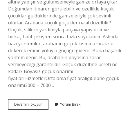
altına yapışır ve gülümsemeyle gamze ortaya çıkar.
Doğumdan itibaren görülebilir ve özellikle küçük
çocuklar güldüklerinde gamzeleriyle çok sevimli
olurlar. Arabada küçük göçükler nasıl düzeltilir?
Göçük, silikon yardımıyla parçaya yapıştırılır ve
birkaç hafif çekişten sonra hızla soyulabilir. Aslında
bazı yöntemler, arabanın göçük kısmına sıcak su
dökerek emme yoluyla göçüğü giderir. Buna başarılı
yöntem denir. Bu, arabanın boyasına zarar
vermeyeceği garantilidir. Göçük düzeltme ücreti ne
kadar? Boyasız göçük onarımı
fiyatlarıHizmetlerOrtalama fiyat aralığıCephe göçük
onarımı3000 – 7000…
Araçtaki
Devamını okuyun
Yorum Bırak
Gamzeler
Nasıl
Giderilir