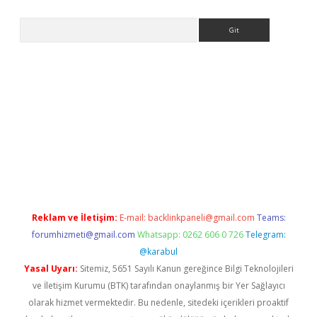
Arama
i
Reklam ve İletişim:
E-mail:
backlinkpaneli@gmail.com
Teams:
forumhizmeti@gmail.com
Whatsapp: 0262 606 0 726
Telegram:
@karabul
Yasal Uyarı:
Sitemiz, 5651 Sayılı Kanun gereğince Bilgi Teknolojileri
ve İletişim Kurumu (BTK) tarafından onaylanmış bir Yer Sağlayıcı
olarak hizmet vermektedir. Bu nedenle, sitedeki içerikleri proaktif