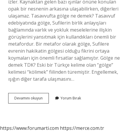
izler. Kaynaktan gelen bazı ışınlar önüne konulan
opak bir nesnenin arkasına ulaşabilirken, diğerleri
ulaşamaz. Tasavvufta gölge ne demek? Tasavvuf
edebiyatında gölge, Sufilerin birlik anlayışları
bağlamında varlık ve yokluk meselelerine ilişkin
görüşlerini yansıtmak için kullandıkları önemli bir
metafordur. Bir metafor olarak gölge, Sufilere
evrenin hakikatin gölgesi olduğu fikrini ortaya
koymaları için önemli fırsatlar sağlamıştır. Gölge ne
demek TDK? Eski bir Türkçe kelime olan “gölge”
kelimesi “kölimek” fiilinden türemiştir. Engellemek,
ışığın diğer tarafa ulaşmasını…
Gölge
Devamını okuyun
Yorum Bırak
Ne
Demek
Edebiyat
https://www.forumarti.com
https://merce.com.tr