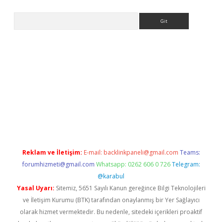
Arama
etci
Reklam ve İletişim:
E-mail:
backlinkpaneli@gmail.com
Teams:
forumhizmeti@gmail.com
Whatsapp: 0262 606 0 726
Telegram:
@karabul
Yasal Uyarı:
Sitemiz, 5651 Sayılı Kanun gereğince Bilgi Teknolojileri
ve İletişim Kurumu (BTK) tarafından onaylanmış bir Yer Sağlayıcı
olarak hizmet vermektedir. Bu nedenle, sitedeki içerikleri proaktif