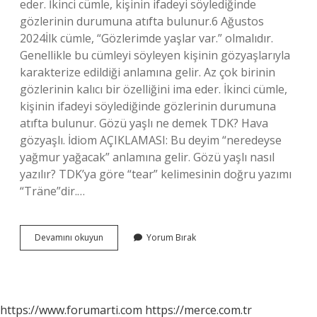
eder. İkinci cümle, kişinin ifadeyi söylediğinde
gözlerinin durumuna atıfta bulunur.6 Ağustos
2024İlk cümle, “Gözlerimde yaşlar var.” olmalıdır.
Genellikle bu cümleyi söyleyen kişinin gözyaşlarıyla
karakterize edildiği anlamına gelir. Az çok birinin
gözlerinin kalıcı bir özelliğini ima eder. İkinci cümle,
kişinin ifadeyi söylediğinde gözlerinin durumuna
atıfta bulunur. Gözü yaşlı ne demek TDK? Hava
gözyaşlı. İdiom AÇIKLAMASI: Bu deyim “neredeyse
yağmur yağacak” anlamına gelir. Gözü yaşlı nasıl
yazılır? TDK’ya göre “tear” kelimesinin doğru yazımı
“Träne”dir.…
Gözü
Devamını okuyun
Yorum Bırak
Yaşlı
Ne
Demek
https://www.forumarti.com
https://merce.com.tr