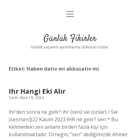
menüyü
Anasayfa
aç
Gizlilik Politikası
Günlük Fikirler
Yasal Uyarı
Günlük yaşamın ayrıntılarına dokunan notlar.
Hakkımızda
Etiket:
Haben dativ mi akkusativ mi
Ihr Hangi Eki Alır
Tarih: Ekim 18, 2024
İhr’den sonra ne gelir? ihr (sen) sie (onlar) / Sie
(sen/sen])22 Kasım 2023 İHR ne gelir? sen * Bu
kelimedeki sen anlamı birden fazla kişi için
kullanılmaktadır. Örneğin; “sen” dediğimizde Ahmet