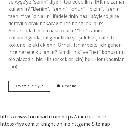
ve Ayşe’ye “senin” diye hitap edebiliriz. İHR ne zaman
kullanılır? “Benim”, “senin”, “onun”, “bizim”, “senin”,
“senin” ve “onların” ifadelerinin nasıl söylendiğine
detaylı olarak bakacağız. Ich hangi eki alır?
Almancada Ich fiili nasıl çekilir? “Ich” zamiri
kullanıldığında, fiil genellikle şu şekilde çekilir: Fiil
köküne -e eki eklenir. Örnek: Ich arbeits, ich gehen.
İhre nerede kullanılır? Şimdi “his” ve “her” konusunu
ele alacağız. his: His (erkekler için) her: Her (kadınlar
için)…
Ihr
Devamını okuyun
6 Yorum
Hangi
Eki
Alır
https://www.forumarti.com
https://merce.com.tr
https://fiya.com.tr
knight online
nttgame
Sitemap