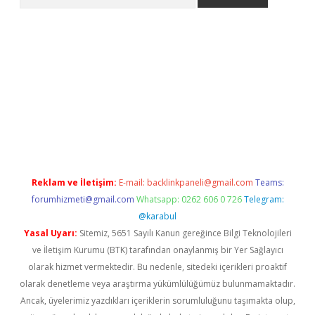
etci
Reklam ve İletişim:
E-mail:
backlinkpaneli@gmail.com
Teams:
forumhizmeti@gmail.com
Whatsapp: 0262 606 0 726
Telegram:
@karabul
Yasal Uyarı:
Sitemiz, 5651 Sayılı Kanun gereğince Bilgi Teknolojileri
ve İletişim Kurumu (BTK) tarafından onaylanmış bir Yer Sağlayıcı
olarak hizmet vermektedir. Bu nedenle, sitedeki içerikleri proaktif
olarak denetleme veya araştırma yükümlülüğümüz bulunmamaktadır.
Ancak, üyelerimiz yazdıkları içeriklerin sorumluluğunu taşımakta olup,