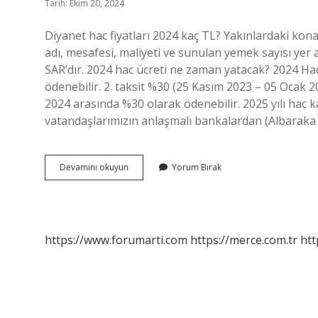
Tarih: Ekim 20, 2024
Diyanet hac fiyatları 2024 kaç TL? Yakınlardaki kon
adı, mesafesi, maliyeti ve sunulan yemek sayısı yer a
SAR’dır. 2024 hac ücreti ne zaman yatacak? 2024 Hac F
ödenebilir. 2. taksit %30 (25 Kasım 2023 – 05 Ocak 2
2024 arasında %30 olarak ödenebilir. 2025 yılı hac ka
vatandaşlarımızın anlaşmalı bankalardan (Albaraka 
Bir
Devamını okuyun
Yorum Bırak
Kişinin
Hac
Ücreti
Ne
Kadar
https://www.forumarti.com
https://merce.com.tr
htt