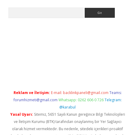
Arama
etci
Reklam ve İletişim:
E-mail:
backlinkpaneli@gmail.com
Teams:
forumhizmeti@gmail.com
Whatsapp: 0262 606 0 726
Telegram:
@karabul
Yasal Uyarı:
Sitemiz, 5651 Sayılı Kanun gereğince Bilgi Teknolojileri
ve İletişim Kurumu (BTK) tarafından onaylanmış bir Yer Sağlayıcı
olarak hizmet vermektedir. Bu nedenle, sitedeki içerikleri proaktif