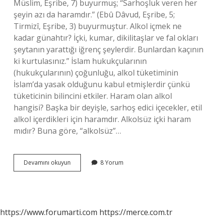
Müslim, Eşribe, 7) buyurmuş; “Sarhoşluk veren her
şeyin azı da haramdır.” (Ebû Dâvud, Eşribe, 5;
Tirmizî, Eşribe, 3) buyurmuştur. Alkol içmek ne
kadar günahtır? İçki, kumar, dikilitaşlar ve fal okları
şeytanın yarattığı iğrenç şeylerdir. Bunlardan kaçının
ki kurtulasınız.” İslam hukukçularının
(hukukçularının) çoğunluğu, alkol tüketiminin
İslam’da yasak olduğunu kabul etmişlerdir çünkü
tüketicinin bilincini etkiler. Haram olan alkol
hangisi? Başka bir deyişle, sarhoş edici içecekler, etil
alkol içerdikleri için haramdır. Alkolsüz içki haram
mıdır? Buna göre, “alkolsüz”…
Alkolün
Devamını okuyun
8 Yorum
Bir
Damlası
Haram
Mı
https://www.forumarti.com
https://merce.com.tr