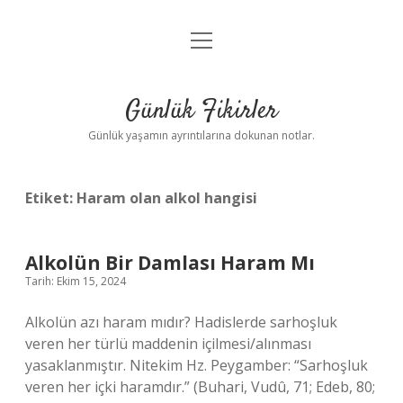
menüyü
Anasayfa
aç
Gizlilik Politikası
Günlük Fikirler
Yasal Uyarı
Günlük yaşamın ayrıntılarına dokunan notlar.
Hakkımızda
Etiket:
Haram olan alkol hangisi
Alkolün Bir Damlası Haram Mı
Tarih: Ekim 15, 2024
Alkolün azı haram mıdır? Hadislerde sarhoşluk
veren her türlü maddenin içilmesi/alınması
yasaklanmıştır. Nitekim Hz. Peygamber: “Sarhoşluk
veren her içki haramdır.” (Buhari, Vudû, 71; Edeb, 80;