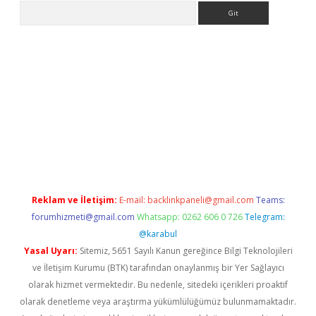
Arama
etci
Reklam ve İletişim:
E-mail:
backlinkpaneli@gmail.com
Teams:
forumhizmeti@gmail.com
Whatsapp: 0262 606 0 726
Telegram:
@karabul
Yasal Uyarı:
Sitemiz, 5651 Sayılı Kanun gereğince Bilgi Teknolojileri
ve İletişim Kurumu (BTK) tarafından onaylanmış bir Yer Sağlayıcı
olarak hizmet vermektedir. Bu nedenle, sitedeki içerikleri proaktif
olarak denetleme veya araştırma yükümlülüğümüz bulunmamaktadır.