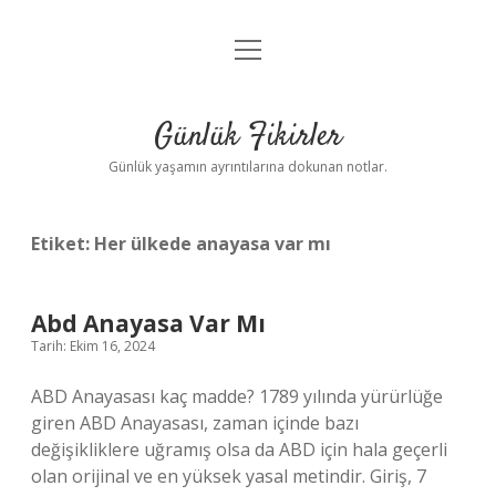
menüyü
Anasayfa
aç
Gizlilik Politikası
Günlük Fikirler
Yasal Uyarı
Günlük yaşamın ayrıntılarına dokunan notlar.
Hakkımızda
Etiket:
Her ülkede anayasa var mı
Abd Anayasa Var Mı
Tarih: Ekim 16, 2024
ABD Anayasası kaç madde? 1789 yılında yürürlüğe
giren ABD Anayasası, zaman içinde bazı
değişikliklere uğramış olsa da ABD için hala geçerli
olan orijinal ve en yüksek yasal metindir. Giriş, 7