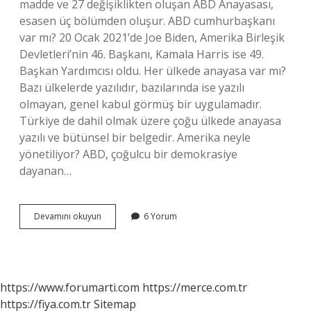
madde ve 27 değişiklikten oluşan ABD Anayasası,
esasen üç bölümden oluşur. ABD cumhurbaşkanı
var mı? 20 Ocak 2021’de Joe Biden, Amerika Birleşik
Devletleri’nin 46. Başkanı, Kamala Harris ise 49.
Başkan Yardımcısı oldu. Her ülkede anayasa var mı?
Bazı ülkelerde yazılıdır, bazılarında ise yazılı
olmayan, genel kabul görmüş bir uygulamadır.
Türkiye de dahil olmak üzere çoğu ülkede anayasa
yazılı ve bütünsel bir belgedir. Amerika neyle
yönetiliyor? ABD, çoğulcu bir demokrasiye
dayanan…
Abd
Devamını okuyun
6 Yorum
Anayasa
Var
Mı
https://www.forumarti.com
https://merce.com.tr
https://fiya.com.tr
Sitemap