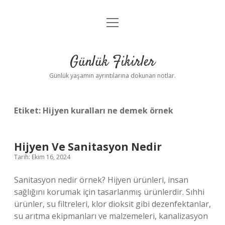
menüyü
Anasayfa
aç
Gizlilik Politikası
Günlük Fikirler
Yasal Uyarı
Günlük yaşamın ayrıntılarına dokunan notlar.
Hakkımızda
Etiket:
Hijyen kuralları ne demek örnek
Hijyen Ve Sanitasyon Nedir
Tarih: Ekim 16, 2024
Sanitasyon nedir örnek? Hijyen ürünleri, insan
sağlığını korumak için tasarlanmış ürünlerdir. Sıhhi
ürünler, su filtreleri, klor dioksit gibi dezenfektanlar,
su arıtma ekipmanları ve malzemeleri, kanalizasyon