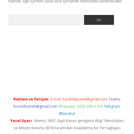
halinde, ilgili içerikler yasal süre içerisinde sitemizden kaldırılacaktır.
Arama
etci
Reklam ve İletişim:
E-mail:
backlinkpaneli@gmail.com
Teams:
forumhizmeti@gmail.com
Whatsapp: 0262 606 0 726
Telegram:
@karabul
Yasal Uyarı:
Sitemiz, 5651 Sayılı Kanun gereğince Bilgi Teknolojileri
ve İletişim Kurumu (BTK) tarafından onaylanmış bir Yer Sağlayıcı