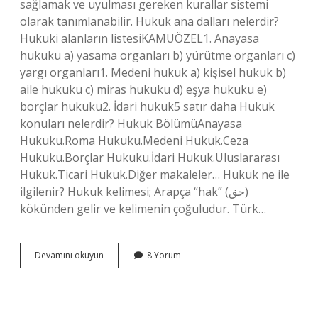
sağlamak ve uyulması gereken kurallar sistemi
olarak tanımlanabilir. Hukuk ana dalları nelerdir?
Hukuki alanların listesiKAMUÖZEL1. Anayasa
hukuku a) yasama organları b) yürütme organları c)
yargı organları1. Medeni hukuk a) kişisel hukuk b)
aile hukuku c) miras hukuku d) eşya hukuku e)
borçlar hukuku2. İdari hukuk5 satır daha Hukuk
konuları nelerdir? Hukuk BölümüAnayasa
Hukuku.Roma Hukuku.Medeni Hukuk.Ceza
Hukuku.Borçlar Hukuku.İdari Hukuk.Uluslararası
Hukuk.Ticari Hukuk.Diğer makaleler… Hukuk ne ile
ilgilenir? Hukuk kelimesi; Arapça “hak” (حق)
kökünden gelir ve kelimenin çoğuludur. Türk…
Hukuk
Devamını okuyun
8 Yorum
Neyi
Kapsar