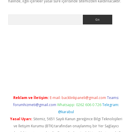
halinde, ilgili içerikler yasal süre içerisinde sitemizden kaldırılacaktır.
Arama
etci
Reklam ve İletişim:
E-mail:
backlinkpaneli@gmail.com
Teams:
forumhizmeti@gmail.com
Whatsapp: 0262 606 0 726
Telegram:
@karabul
Yasal Uyarı:
Sitemiz, 5651 Sayılı Kanun gereğince Bilgi Teknolojileri
ve İletişim Kurumu (BTK) tarafından onaylanmış bir Yer Sağlayıcı