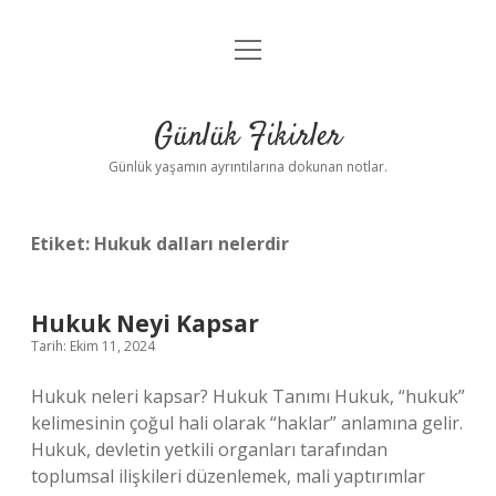
menüyü
Anasayfa
aç
Gizlilik Politikası
Günlük Fikirler
Yasal Uyarı
Günlük yaşamın ayrıntılarına dokunan notlar.
Hakkımızda
Etiket:
Hukuk dalları nelerdir
Hukuk Neyi Kapsar
Tarih: Ekim 11, 2024
Hukuk neleri kapsar? Hukuk Tanımı Hukuk, “hukuk”
kelimesinin çoğul hali olarak “haklar” anlamına gelir.
Hukuk, devletin yetkili organları tarafından
toplumsal ilişkileri düzenlemek, mali yaptırımlar