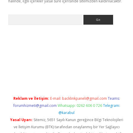
halinde, ilgili içerikler yasal süre içerisinde sitemizden kaldırılacaktır.
Arama
tci
Reklam ve İletişim:
E-mail:
backlinkpaneli@gmail.com
Teams:
forumhizmeti@gmail.com
Whatsapp: 0262 606 0 726
Telegram:
@karabul
Yasal Uyarı:
Sitemiz, 5651 Sayılı Kanun gereğince Bilgi Teknolojileri
ve İletişim Kurumu (BTK) tarafından onaylanmış bir Yer Sağlayıcı