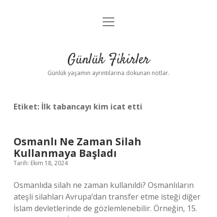
menüyü
Anasayfa
aç
Gizlilik Politikası
Günlük Fikirler
Yasal Uyarı
Günlük yaşamın ayrıntılarına dokunan notlar.
Hakkımızda
Etiket:
İlk tabancayı kim icat etti
Osmanlı Ne Zaman Silah
Kullanmaya Başladı
Tarih: Ekim 18, 2024
Osmanlıda silah ne zaman kullanıldı? Osmanlıların
ateşli silahları Avrupa’dan transfer etme isteği diğer
İslam devletlerinde de gözlemlenebilir. Örneğin, 15.