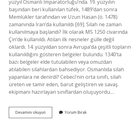
yüzyıl Osmanlı İmparatorluğu’nda. 19. yüzyılın
başından beri kullanılan tüfek, 1489’dan sonra
Memlükler tarafından ve Uzun Hasan (ö. 1478)
zamanında İran’da kullanıldı [69]. Silah ne zaman
kullanılmaya başlandı? İlk olarak MS 1250 civarında
Çin’de kullanıldı. Atılan ilk nesneler gülle değil
oklardı. 14. yüzyıldan sonra Avrupa’da çeşitli topların
kullanıldığını gösteren belgeler bulundu. 1340’ta
bazı belgeler elde tutulabilen veya omuzdan
atılabilen silahlardan bahsediyor. Osmanlıda silah
yapanlara ne denirdi? Cebeci’nin orta sınıfı, silah
üreten ve tamir eden, barut geliştiren ve savaş
ekipmanı hazırlayan sınıflardan oluşuyordu.…
Osmanlı
Devamını okuyun
Yorum Bırak
Ne
Zaman
Silah
Kullanmaya