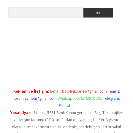
Arama
i
Reklam ve İletişim:
E-mail:
backlinkpaneli@gmail.com
Teams:
forumhizmeti@gmail.com
Whatsapp: 0262 606 0 726
Telegram:
@karabul
Yasal Uyarı:
Sitemiz, 5651 Sayılı Kanun gereğince Bilgi Teknolojileri
ve İletişim Kurumu (BTK) tarafından onaylanmış bir Yer Sağlayıcı
olarak hizmet vermektedir. Bu nedenle, sitedeki içerikleri proaktif