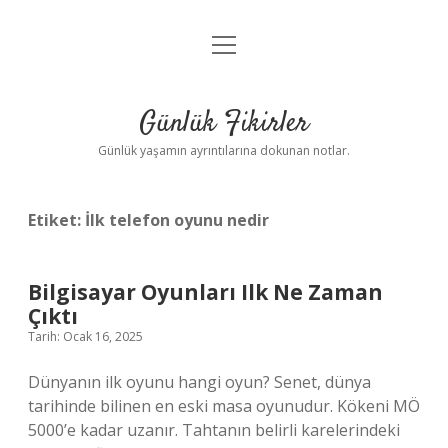
menüyü
Anasayfa
aç
Gizlilik Politikası
Günlük Fikirler
Yasal Uyarı
Günlük yaşamın ayrıntılarına dokunan notlar.
Hakkımızda
Etiket:
İlk telefon oyunu nedir
Bilgisayar Oyunları Ilk Ne Zaman
Çıktı
Tarih: Ocak 16, 2025
Dünyanın ilk oyunu hangi oyun? Senet, dünya
tarihinde bilinen en eski masa oyunudur. Kökeni MÖ
5000’e kadar uzanır. Tahtanın belirli karelerindeki