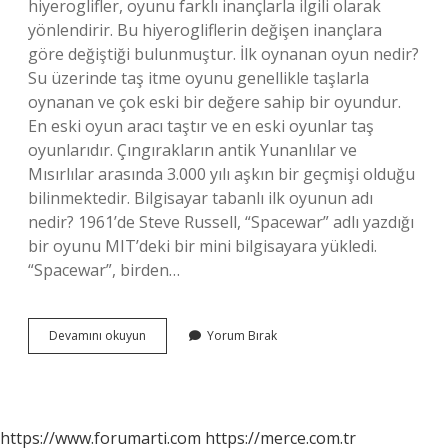
hiyeroglifler, oyunu farklı inançlarla ilgili olarak
yönlendirir. Bu hiyerogliflerin değişen inançlara
göre değiştiği bulunmuştur. İlk oynanan oyun nedir?
Su üzerinde taş itme oyunu genellikle taşlarla
oynanan ve çok eski bir değere sahip bir oyundur.
En eski oyun aracı taştır ve en eski oyunlar taş
oyunlarıdır. Çıngırakların antik Yunanlılar ve
Mısırlılar arasında 3.000 yılı aşkın bir geçmişi olduğu
bilinmektedir. Bilgisayar tabanlı ilk oyunun adı
nedir? 1961’de Steve Russell, “Spacewar” adlı yazdığı
bir oyunu MIT’deki bir mini bilgisayara yükledi.
“Spacewar”, birden…
Bilgisayar
Devamını okuyun
Yorum Bırak
Oyunları
Ilk
Ne
Zaman
Çıktı
https://www.forumarti.com
https://merce.com.tr