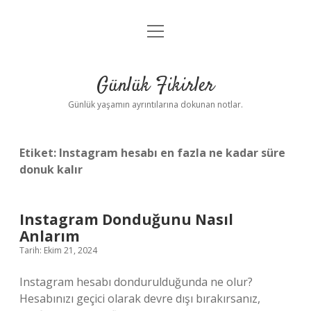
menüyü
Anasayfa
aç
Gizlilik Politikası
Günlük Fikirler
Yasal Uyarı
Günlük yaşamın ayrıntılarına dokunan notlar.
Hakkımızda
Etiket:
Instagram hesabı en fazla ne kadar süre
donuk kalır
Instagram Donduğunu Nasıl
Anlarım
Tarih: Ekim 21, 2024
Instagram hesabı dondurulduğunda ne olur?
Hesabınızı geçici olarak devre dışı bırakırsanız,