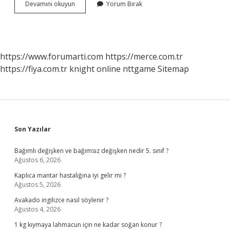
Instagram
Devamını okuyun
Yorum Bırak
Donduğunu
Nasıl
Anlarım
https://www.forumarti.com
https://merce.com.tr
https://fiya.com.tr
knight online
nttgame
Sitemap
Sidebar
Son Yazılar
Bağımlı değişken ve bağımsız değişken nedir 5. sınıf ?
Ağustos 6, 2026
Kaplıca mantar hastalığına iyi gelir mi ?
Ağustos 5, 2026
Avakado ingilizce nasıl söylenir ?
Ağustos 4, 2026
1 kg kıymaya lahmacun için ne kadar soğan konur ?