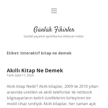
menüyü
Anasayfa
aç
Gizlilik Politikası
Günlük Fikirler
Yasal Uyarı
Günlük yaşamın ayrıntılarına dokunan notlar.
Hakkımızda
Etiket:
Interaktif kitap ne demek
Akıllı Kitap Ne Demek
Tarih: Eylül 11, 2024
Akıllı kitap Nedir? Akıllı kitaplar, 2009 ile 2010 yılları
arasında üretilen ve akıllı telefonlar ile netbook
bilgisayarların belirli özelliklerini birleştiren bir
mobil cihaz sınıfıydı. Akıllı kitaplar, her zaman açık