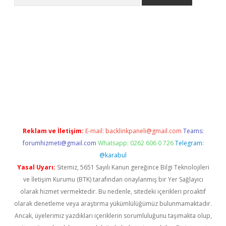
etci
Reklam ve İletişim:
E-mail:
backlinkpaneli@gmail.com
Teams:
forumhizmeti@gmail.com
Whatsapp: 0262 606 0 726
Telegram:
@karabul
Yasal Uyarı:
Sitemiz, 5651 Sayılı Kanun gereğince Bilgi Teknolojileri
ve İletişim Kurumu (BTK) tarafından onaylanmış bir Yer Sağlayıcı
olarak hizmet vermektedir. Bu nedenle, sitedeki içerikleri proaktif
olarak denetleme veya araştırma yükümlülüğümüz bulunmamaktadır.
Ancak, üyelerimiz yazdıkları içeriklerin sorumluluğunu taşımakta olup,