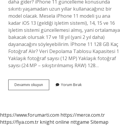
daha gider? iPhone 11 güncelleme konusunda
sıkıntı yaşamadan uzun yıllar kullanacağınız bir
model olacak. Mesela iPhone 11 modeli şu ana
kadar iOS 13 (geldiği işletim sistemi), 14, 15 ve 16
işletim sistemi güncellemesi almış, yani ortalamaya
bakacak olursak 17 ve 18 yıl (yani 2 yıl daha)
dayanacağını söyleyebilirim. İPhone 11 128 GB Kaç
Fotoğraf Alır? Veri Depolama Tablosu Kapasitesi 1
Yaklaşık fotoğraf sayısı (12 MP) Yaklaşık fotoğraf
sayısı (24 MP – sıkıştırılmamış RAW) 128…
Iphone
Devamını okuyun
Yorum Bırak
11
128
Gb
Özellikleri
Nelerdir
https://www.forumarti.com
https://merce.com.tr
https://fiya.com.tr
knight online
nttgame
Sitemap