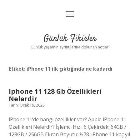
menüyü
Anasayfa
aç
Gizlilik Politikası
Günlük Fikirler
Yasal Uyarı
Günlük yaşamın ayrıntılarına dokunan notlar.
Hakkımızda
Etiket:
iPhone 11 ilk çıktığında ne kadardı
Iphone 11 128 Gb Özellikleri
Nelerdir
Tarih: Ocak 19, 2025
iPhone 11’de hangi özellikler var? Apple iPhone 11
Özellikleri Nelerdir? İşlemci Hızı: 6 Çekirdek: 64GB /
128GB / 256GB Ekran Boyutu: %78. iPhone 11 kaç yıl