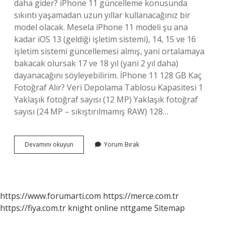
daha gider? iPhone 11 güncelleme konusunda
sıkıntı yaşamadan uzun yıllar kullanacağınız bir
model olacak. Mesela iPhone 11 modeli şu ana
kadar iOS 13 (geldiği işletim sistemi), 14, 15 ve 16
işletim sistemi güncellemesi almış, yani ortalamaya
bakacak olursak 17 ve 18 yıl (yani 2 yıl daha)
dayanacağını söyleyebilirim. İPhone 11 128 GB Kaç
Fotoğraf Alır? Veri Depolama Tablosu Kapasitesi 1
Yaklaşık fotoğraf sayısı (12 MP) Yaklaşık fotoğraf
sayısı (24 MP – sıkıştırılmamış RAW) 128…
Iphone
Devamını okuyun
Yorum Bırak
11
128
Gb
Özellikleri
Nelerdir
https://www.forumarti.com
https://merce.com.tr
https://fiya.com.tr
knight online
nttgame
Sitemap