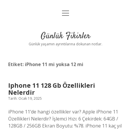
menüyü
Anasayfa
aç
Gizlilik Politikası
Günlük Fikirler
Yasal Uyarı
Günlük yaşamın ayrıntılarına dokunan notlar.
Hakkımızda
Etiket:
iPhone 11 mi yoksa 12 mi
Iphone 11 128 Gb Özellikleri
Nelerdir
Tarih: Ocak 19, 2025
iPhone 11’de hangi özellikler var? Apple iPhone 11
Özellikleri Nelerdir? İşlemci Hızı: 6 Çekirdek: 64GB /
128GB / 256GB Ekran Boyutu: %78. iPhone 11 kaç yıl