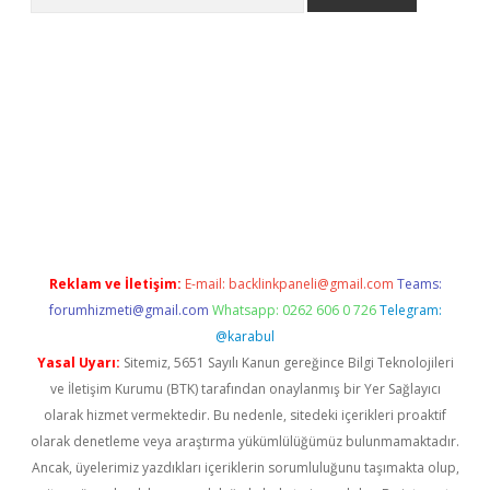
etci
Reklam ve İletişim:
E-mail:
backlinkpaneli@gmail.com
Teams:
forumhizmeti@gmail.com
Whatsapp: 0262 606 0 726
Telegram:
@karabul
Yasal Uyarı:
Sitemiz, 5651 Sayılı Kanun gereğince Bilgi Teknolojileri
ve İletişim Kurumu (BTK) tarafından onaylanmış bir Yer Sağlayıcı
olarak hizmet vermektedir. Bu nedenle, sitedeki içerikleri proaktif
olarak denetleme veya araştırma yükümlülüğümüz bulunmamaktadır.
Ancak, üyelerimiz yazdıkları içeriklerin sorumluluğunu taşımakta olup,