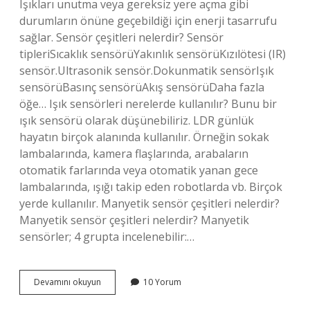
Işıkları unutma veya gereksiz yere açma gibi
durumların önüne geçebildiği için enerji tasarrufu
sağlar. Sensör çeşitleri nelerdir? Sensör
tipleriSıcaklık sensörüYakınlık sensörüKızılötesi (IR)
sensör.Ultrasonik sensör.Dokunmatik sensörIşık
sensörüBasınç sensörüAkış sensörüDaha fazla
öğe… Işık sensörleri nerelerde kullanılır? Bunu bir
ışık sensörü olarak düşünebiliriz. LDR günlük
hayatın birçok alanında kullanılır. Örneğin sokak
lambalarında, kamera flaşlarında, arabaların
otomatik farlarında veya otomatik yanan gece
lambalarında, ışığı takip eden robotlarda vb. Birçok
yerde kullanılır. Manyetik sensör çeşitleri nelerdir?
Manyetik sensör çeşitleri nelerdir? Manyetik
sensörler; 4 grupta incelenebilir:…
Aydınlatmada
Devamını okuyun
10 Yorum
Kullanılan
Sensörler