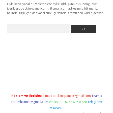
Hukuka ve yasal düzenlemelere aykırı olduğunu düşündüğünüz
içerikleri,
backlinkpanelicomtr@gmail.com
adresine bildirmeniz
halinde, ilgili içerikler yasal süre içerisinde sitemizden kaldırılacaktır.
Arama
etci
Reklam ve İletişim:
E-mail:
backlinkpaneli@gmail.com
Teams:
forumhizmeti@gmail.com
Whatsapp: 0262 606 0 726
Telegram:
@karabul