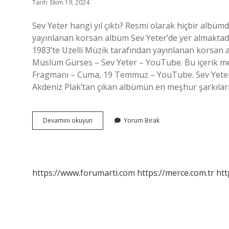
Tarih: Ekim 19, 2024
Sev Yeter hangi yıl çıktı? Resmi olarak hiçbir albüm
yayınlanan korsan albüm Sev Yeter’de yer almaktadı
1983’te Uzelli Müzik tarafından yayınlanan korsan al
Müslüm Gürses – Sev Yeter – YouTube. Bu içerik mev
Fragmanı – Cuma, 19 Temmuz – YouTube. Sev Yeter 
Akdeniz Plak’tan çıkan albümün en meşhur şarkıları
Sev
Devamını okuyun
Yorum Bırak
Yeter
Ne
Zaman
https://www.forumarti.com
https://merce.com.tr
htt