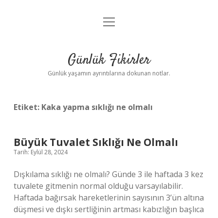
menüyü
Anasayfa
aç
Gizlilik Politikası
Günlük Fikirler
Yasal Uyarı
Günlük yaşamın ayrıntılarına dokunan notlar.
Hakkımızda
Etiket:
Kaka yapma sıklığı ne olmalı
Büyük Tuvalet Sıklığı Ne Olmalı
Tarih: Eylül 28, 2024
Dışkılama sıklığı ne olmalı? Günde 3 ile haftada 3 kez
tuvalete gitmenin normal olduğu varsayılabilir.
Haftada bağırsak hareketlerinin sayısının 3’ün altına
düşmesi ve dışkı sertliğinin artması kabızlığın başlıca