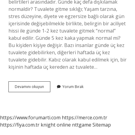
belirtileri arasındadır. Günde kaç defa dışkılamak
normaldir? Tuvalete gitme sıklığı; Yaşam tarzına,
stres düzeyine, diyete ve egzersize bağlı olarak gün
içerisinde değişebilmekle birlikte, belirgin bir aciliyet
hissi ile günde 1-2 kez tuvalete gitmek “normal”
kabul edilir. Günde 5 kez kaka yapmak normal mi?
Bu kişiden kişiye değişir. Bazı insanlar günde üç kez
tuvalete gidebilirken, diğerleri haftada üç kez
tuvalete gidebilir. Kabız olarak kabul edilmek için, bir
kişinin haftada üç kereden az tuvalete…
Büyük
Devamını okuyun
Yorum Bırak
Tuvalet
Sıklığı
Ne
Olmalı
https://www.forumarti.com
https://merce.com.tr
https://fiya.com.tr
knight online
nttgame
Sitemap