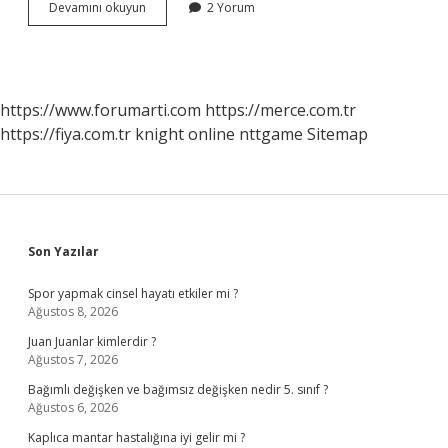
Konseptüalizm
Devamını okuyun
2 Yorum
Yaklaşımı
Hangi
Filozof
https://www.forumarti.com
https://merce.com.tr
https://fiya.com.tr
knight online
nttgame
Sitemap
Sidebar
Son Yazılar
Spor yapmak cinsel hayatı etkiler mi ?
Ağustos 8, 2026
Juan Juanlar kimlerdir ?
Ağustos 7, 2026
Bağımlı değişken ve bağımsız değişken nedir 5. sınıf ?
Ağustos 6, 2026
Kaplıca mantar hastalığına iyi gelir mi ?