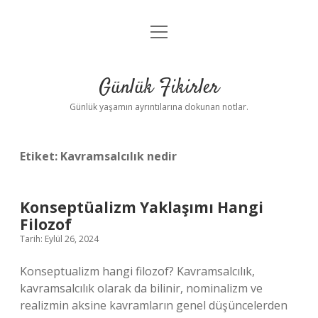
menüyü
Anasayfa
aç
Gizlilik Politikası
Günlük Fikirler
Yasal Uyarı
Günlük yaşamın ayrıntılarına dokunan notlar.
Hakkımızda
Etiket:
Kavramsalcılık nedir
Konseptüalizm Yaklaşımı Hangi
Filozof
Tarih: Eylül 26, 2024
Konseptualizm hangi filozof? Kavramsalcılık,
kavramsalcılık olarak da bilinir, nominalizm ve
realizmin aksine kavramların genel düşüncelerden